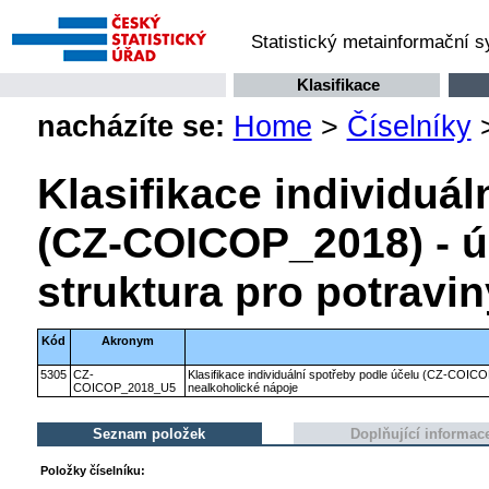
Statistický metainformační 
Klasifikace
nacházíte se:
Home
>
Číselníky
Klasifikace individuál
(CZ-COICOP_2018) - ú
struktura pro potravi
Kód
Akronym
5305
CZ-
Klasifikace individuální spotřeby podle účelu (CZ-COICO
COICOP_2018_U5
nealkoholické nápoje
Seznam položek
Doplňující informac
Položky číselníku: