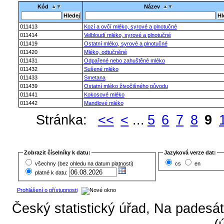
Kód
Název
011413
Kozí a ovčí mléko, syrové a plnotučné
011414
Velbloudí mléko, syrové a plnotučné
011419
Ostatní mléko, syrové a plnotučné
011420
Mléko, odtučněné
011431
Odpařené nebo zahuštěné mléko
011432
Sušené mléko
011433
Smetana
011439
Ostatní mléko živočišného původu
011441
Kokosové mléko
011442
Mandlové mléko
Stránka:
<<
<
...
5
6
7
8
9
Zobrazit číselníky k datu:
Jazyková verze dat:
všechny (bez ohledu na datum platnosti)
cs
en
platné k datu:
Prohlášení o přístupnosti
Český statistický úřad, Na padesát