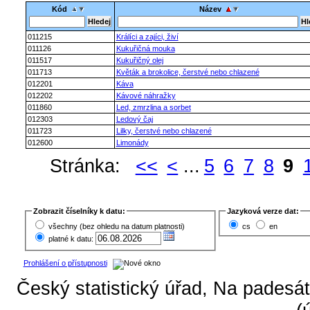
Kód
Název
011215
Králíci a zajíci, živí
011126
Kukuřičná mouka
011517
Kukuřičný olej
011713
Květák a brokolice, čerstvé nebo chlazené
012201
Káva
012202
Kávové náhražky
011860
Led, zmrzlina a sorbet
012303
Ledový čaj
011723
Lilky, čerstvé nebo chlazené
012600
Limonády
Stránka:
<<
<
...
5
6
7
8
9
Zobrazit číselníky k datu:
Jazyková verze dat:
všechny (bez ohledu na datum platnosti)
cs
en
platné k datu:
Prohlášení o přístupnosti
Český statistický úřad, Na padesát