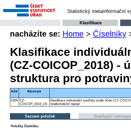
Statistický metainformační 
Klasifikace
nacházíte se:
Home
>
Číselníky
Klasifikace individuál
(CZ-COICOP_2018) - ú
struktura pro potravi
Kód
Akronym
5305
CZ-
Klasifikace individuální spotřeby podle účelu (CZ-COICO
COICOP_2018_U5
nealkoholické nápoje
Seznam položek
Doplňující informac
Položky číselníku: