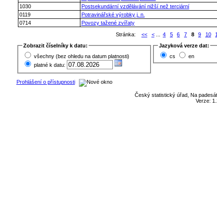
1030
Postsekundární vzdělávání nižší než terciární
0119
Potravinářské výrobky j. n.
0714
Povozy tažené zvířaty
Stránka:
<<
<
...
4
5
6
7
8
9
10
Zobrazit číselníky k datu:
Jazyková verze dat:
všechny (bez ohledu na datum platnosti)
cs
en
platné k datu:
Prohlášení o přístupnosti
Český statistický úřad, Na padesát
Verze: 1.