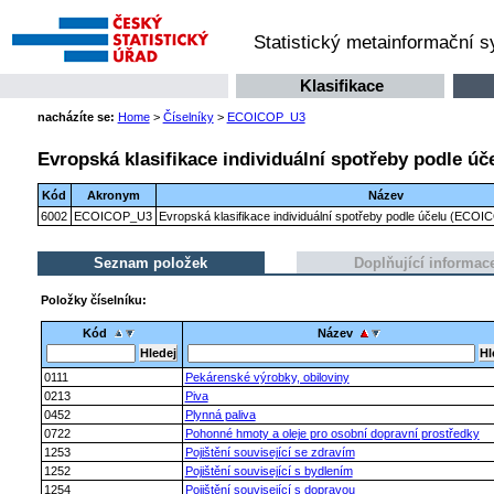
Statistický metainformační 
Klasifikace
nacházíte se:
Home
>
Číselníky
>
ECOICOP_U3
Evropská klasifikace individuální spotřeby podle úč
Kód
Akronym
Název
6002
ECOICOP_U3
Evropská klasifikace individuální spotřeby podle účelu (ECOIC
Seznam položek
Doplňující informac
Položky číselníku:
Kód
Název
0111
Pekárenské výrobky, obiloviny
0213
Piva
0452
Plynná paliva
0722
Pohonné hmoty a oleje pro osobní dopravní prostředky
1253
Pojištění související se zdravím
1252
Pojištění související s bydlením
1254
Pojištění související s dopravou