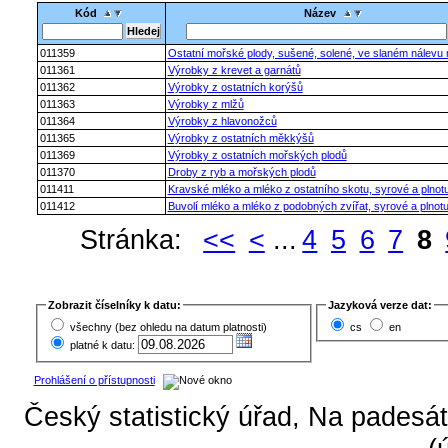
Kód
Název
011359
Ostatní mořské plody, sušené, solené, ve slaném nálevu
011361
Výrobky z krevet a garnátů
011362
Výrobky z ostatních korýšů
011363
Výrobky z mlžů
011364
Výrobky z hlavonožců
011365
Výrobky z ostatních měkkýšů
011369
Výrobky z ostatních mořských plodů
011370
Droby z ryb a mořských plodů
011411
Kravské mléko a mléko z ostatního skotu, syrové a plnot
011412
Buvolí mléko a mléko z podobných zvířat, syrové a plnot
Stránka:
<<
<
...
4
5
6
7
8
Zobrazit číselníky k datu:
Jazyková verze dat:
všechny (bez ohledu na datum platnosti)
cs
en
platné k datu:
Prohlášení o přístupnosti
Český statistický úřad, Na padesát