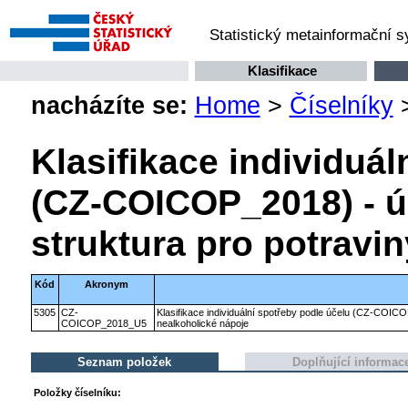
Statistický metainformační 
Klasifikace
nacházíte se:
Home
>
Číselníky
Klasifikace individuál
(CZ-COICOP_2018) - ú
struktura pro potravi
Kód
Akronym
5305
CZ-
Klasifikace individuální spotřeby podle účelu (CZ-COICO
COICOP_2018_U5
nealkoholické nápoje
Seznam položek
Doplňující informac
Položky číselníku: