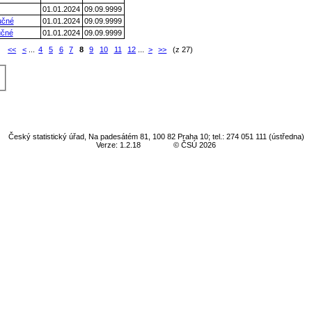
01.01.2024
09.09.9999
učné
01.01.2024
09.09.9999
učné
01.01.2024
09.09.9999
:
<<
<
...
4
5
6
7
8
9
10
11
12
...
>
>>
(z 27)
Český statistický úřad, Na padesátém 81, 100 82 Praha 10; tel.: 274 051 111 (ústředna)
Verze: 1.2.18
© ČSÚ 2026