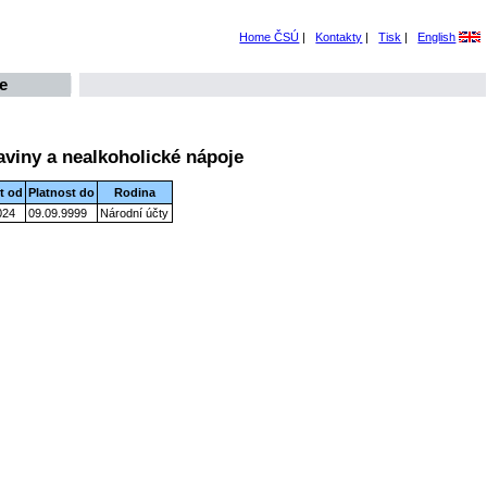
Home ČSÚ
|
Kontakty
|
Tisk
|
English
e
aviny a nealkoholické nápoje
t od
Platnost do
Rodina
024
09.09.9999
Národní účty