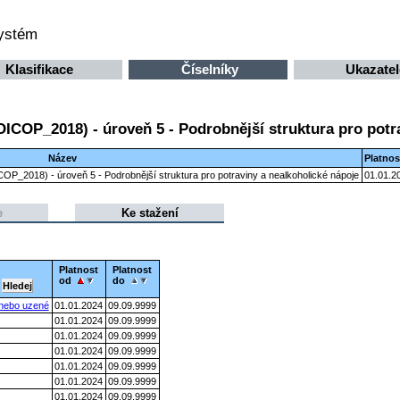
systém
Klasifikace
Číselníky
Ukazatel
OICOP_2018) - úroveň 5 - Podrobnější struktura pro potr
Název
Platnos
ICOP_2018) - úroveň 5 - Podrobnější struktura pro potraviny a nealkoholické nápoje
01.01.2
e
Ke stažení
Platnost
Platnost
od
do
 nebo uzené
01.01.2024
09.09.9999
01.01.2024
09.09.9999
01.01.2024
09.09.9999
01.01.2024
09.09.9999
01.01.2024
09.09.9999
01.01.2024
09.09.9999
01.01.2024
09.09.9999