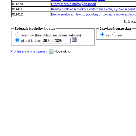
011370
Droby z ryb a mořských plodů
011411
Kravské mléko a mléko z ostatního skotu, syrové a plnot
011412
Buvolí mléko a mléko z podobných zvířat, syrové a plnot
Stránka
Zobrazit číselníky k datu:
Jazyková verze dat:
všechny (bez ohledu na datum platnosti)
cs
en
platné k datu:
Prohlášení o přístupnosti