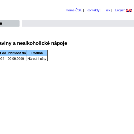
Home ČSÚ
|
Kontakty
|
Tisk
|
English
e
aviny a nealkoholické nápoje
t od
Platnost do
Rodina
024
09.09.9999
Národní účty