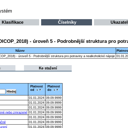
systém
Klasifikace
Číselníky
Ukazatel
OICOP_2018) - úroveň 5 - Podrobnější struktura pro potr
Název
Platnos
ICOP_2018) - úroveň 5 - Podrobnější struktura pro potraviny a nealkoholické nápoje
01.01.2
e
Ke stažení
Platnost
Platnost
od
do
01.01.2024
09.09.9999
01.01.2024
09.09.9999
01.01.2024
09.09.9999
zené nebo zmrazené
01.01.2024
09.09.9999
01.01.2024
09.09.9999
učné
01.01.2024
09.09.9999
uzení
01.01.2024
09.09.9999