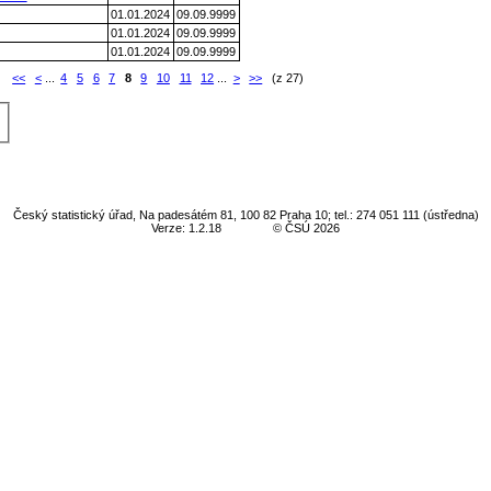
01.01.2024
09.09.9999
01.01.2024
09.09.9999
01.01.2024
09.09.9999
:
<<
<
...
4
5
6
7
8
9
10
11
12
...
>
>>
(z 27)
Český statistický úřad, Na padesátém 81, 100 82 Praha 10; tel.: 274 051 111 (ústředna)
Verze: 1.2.18
© ČSÚ 2026