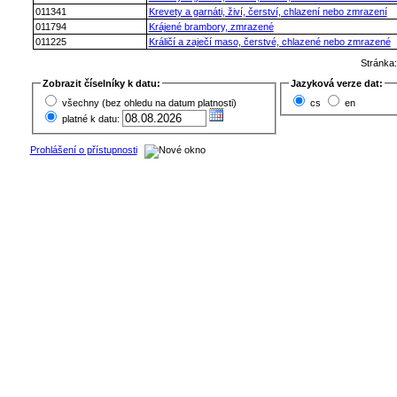
011341
Krevety a garnáti, živí, čerství, chlazení nebo zmrazení
011794
Krájené brambory, zmrazené
011225
Králičí a zaječí maso, čerstvé, chlazené nebo zmrazené
Stránka
Zobrazit číselníky k datu:
Jazyková verze dat:
všechny (bez ohledu na datum platnosti)
cs
en
platné k datu:
Prohlášení o přístupnosti