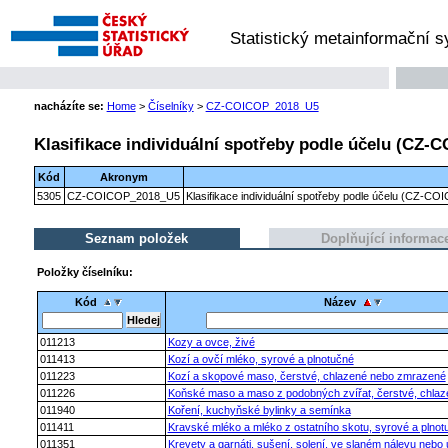
Statistický metainformační 
nacházíte se:
Home
>
Číselníky
>
CZ-COICOP_2018_U5
Klasifikace individuální spotřeby podle účelu (CZ-C
Kód
Akronym
5305
CZ-COICOP_2018_U5
Klasifikace individuální spotřeby podle účelu (CZ-CO
Seznam položek
Doplňující informac
Položky číselníku:
Kód
Název
011213
Kozy a ovce, živé
011413
Kozí a ovčí mléko, syrové a plnotučné
011223
Kozí a skopové maso, čerstvé, chlazené nebo zmrazené
011226
Koňské maso a maso z podobných zvířat, čerstvé, chla
011940
Koření, kuchyňské bylinky a semínka
011411
Kravské mléko a mléko z ostatního skotu, syrové a plnot
011351
Krevety a garnáti, sušení, solení, ve slaném nálevu nebo 