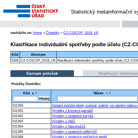
Statistický metainformační 
nacházíte se:
Home
>
Číselníky
>
CZ-COICOP_2018_U5
Klasifikace individuální spotřeby podle účelu (CZ-C
Kód
Akronym
5305
CZ-COICOP_2018_U5
Klasifikace individuální spotřeby podle účelu (CZ-CO
Seznam položek
Doplňující informac
Položky číselníku:
Kód
Název
011359
Ostatní mořské plody, sušené, solené, ve slaném nálevu
011361
Výrobky z krevet a garnátů
011362
Výrobky z ostatních korýšů
011363
Výrobky z mlžů
011364
Výrobky z hlavonožců
011365
Výrobky z ostatních měkkýšů
011369
Výrobky z ostatních mořských plodů