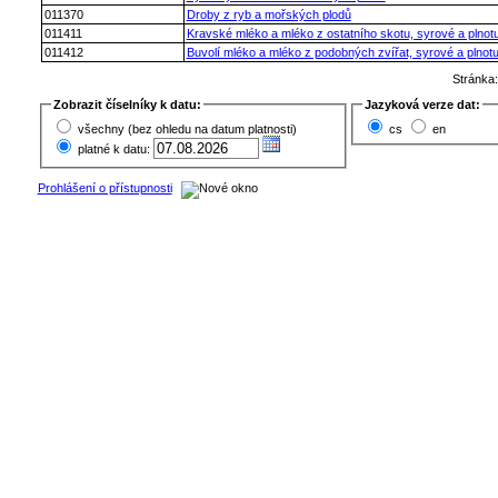
011370
Droby z ryb a mořských plodů
011411
Kravské mléko a mléko z ostatního skotu, syrové a plnot
011412
Buvolí mléko a mléko z podobných zvířat, syrové a plnot
Stránka
Zobrazit číselníky k datu:
Jazyková verze dat:
všechny (bez ohledu na datum platnosti)
cs
en
platné k datu:
Prohlášení o přístupnosti