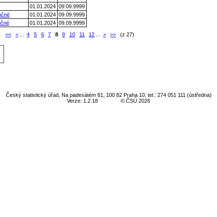
01.01.2024
09.09.9999
učné
01.01.2024
09.09.9999
učné
01.01.2024
09.09.9999
:
<<
<
...
4
5
6
7
8
9
10
11
12
...
>
>>
(z 27)
Český statistický úřad, Na padesátém 81, 100 82 Praha 10; tel.: 274 051 111 (ústředna)
Verze: 1.2.18
© ČSÚ 2026