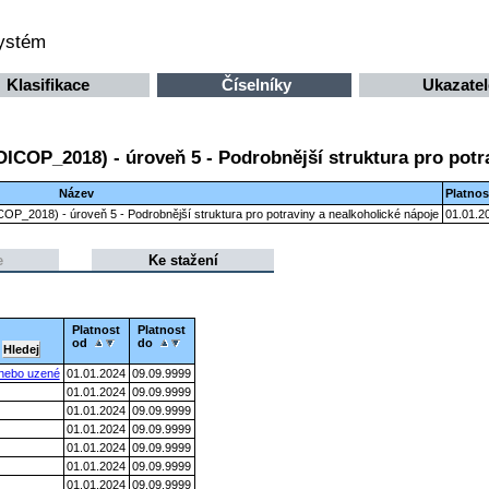
systém
Klasifikace
Číselníky
Ukazatel
OICOP_2018) - úroveň 5 - Podrobnější struktura pro potr
Název
Platnos
ICOP_2018) - úroveň 5 - Podrobnější struktura pro potraviny a nealkoholické nápoje
01.01.2
e
Ke stažení
Platnost
Platnost
od
do
 nebo uzené
01.01.2024
09.09.9999
01.01.2024
09.09.9999
01.01.2024
09.09.9999
01.01.2024
09.09.9999
01.01.2024
09.09.9999
01.01.2024
09.09.9999
01.01.2024
09.09.9999