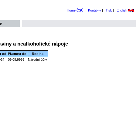
Home ČSÚ
|
Kontakty
|
Tisk
|
English
e
aviny a nealkoholické nápoje
t od
Platnost do
Rodina
024
09.09.9999
Národní účty