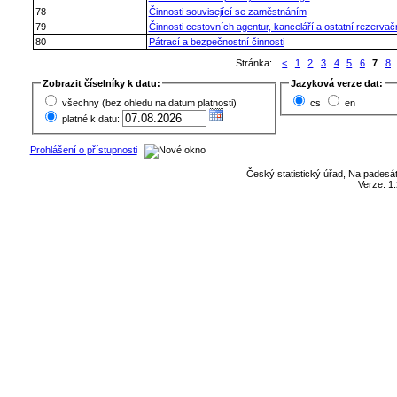
78
Činnosti související se zaměstnáním
79
Činnosti cestovních agentur, kanceláří a ostatní rezervačn
80
Pátrací a bezpečnostní činnosti
Stránka:
<
1
2
3
4
5
6
7
8
Zobrazit číselníky k datu:
Jazyková verze dat:
všechny (bez ohledu na datum platnosti)
cs
en
platné k datu:
Prohlášení o přístupnosti
Český statistický úřad, Na padesát
Verze: 1.