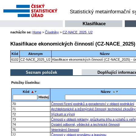
Statistický metainformační 
Klasifikace
nacházíte se:
Home
>
Číselníky
>
CZ-NACE_2025_U2
Klasifikace ekonomických činností (CZ-NACE_2025) 
Kód
Akronym
Název
6102
CZ-NACE_2025_U2
Klasifikace ekonomických činností (CZ-NACE_2025) - úr
Seznam položek
Doplňující informac
Položky číselníku:
Kód
Název
70
Činnosti řízení podniků a poradenství v oblasti podnikání
71
Architektonické a inženýrské činnosti; technické zkoušky
72
Výzkum a vývoj
73
Činnosti v oblasti reklamy, průzkumu trhu a vztahů s veře
74
Ostatní odborné, vědecké a technické činnosti
75
Veterinární činnosti
77
Činnosti v oblasti pronájmu a leasingu