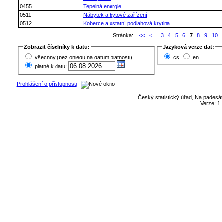
0455
Tepelná energie
0511
Nábytek a bytové zařízení
0512
Koberce a ostatní podlahová krytina
Stránka:
<<
<
...
3
4
5
6
7
8
9
10
Zobrazit číselníky k datu:
Jazyková verze dat:
všechny (bez ohledu na datum platnosti)
cs
en
platné k datu:
Prohlášení o přístupnosti
Český statistický úřad, Na padesát
Verze: 1.