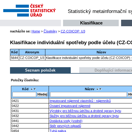
Statistický metainformační 
Klasifikace
nacházíte se:
Home
>
Číselníky
>
CZ-COICOP_U3
Klasifikace individuální spotřeby podle účelu (CZ-C
Kód
Akronym
Název
5644
CZ-COICOP_U3
Klasifikace individuální spotřeby podle účelu (CZ-COICOP) -
Seznam položek
Doplňující informac
Položky číselníku:
Kód
Název
0421
Imputované nájemné vlastníků - nájemníků
0422
Ostatní imputované nájemné
0431
Výrobky pro běžnou údržbu a drobné opravy bytu
0432
Služby pro běžnou údržbu a drobné opravy bytu
0441
Dodávka vody (vodné)
0442
Sběr pevných odpadů
0454
Tuhá paliva