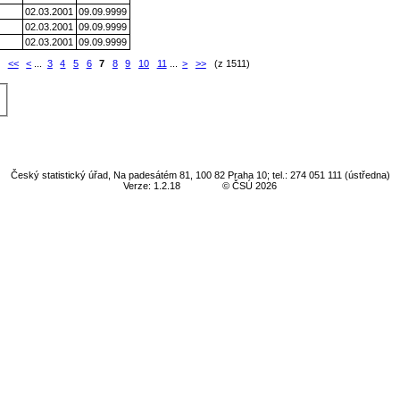
02.03.2001
09.09.9999
02.03.2001
09.09.9999
02.03.2001
09.09.9999
:
<<
<
...
3
4
5
6
7
8
9
10
11
...
>
>>
(z 1511)
Český statistický úřad, Na padesátém 81, 100 82 Praha 10; tel.: 274 051 111 (ústředna)
Verze: 1.2.18
© ČSÚ 2026