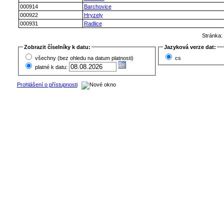
000914
Barchovice
000922
Hryzely
000931
Radlice
Stránka
Zobrazit číselníky k datu:
Jazyková verze dat:
všechny (bez ohledu na datum platnosti)
cs
platné k datu:
Prohlášení o přístupnosti