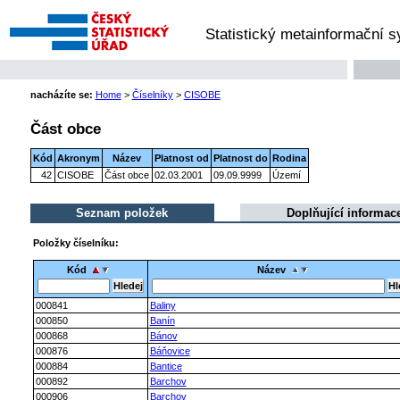
Statistický metainformační 
nacházíte se:
Home
>
Číselníky
>
CISOBE
Část obce
Kód
Akronym
Název
Platnost od
Platnost do
Rodina
42
CISOBE
Část obce
02.03.2001
09.09.9999
Území
Seznam položek
Doplňující informac
Položky číselníku:
Kód
Název
000841
Baliny
000850
Banín
000868
Bánov
000876
Báňovice
000884
Bantice
000892
Barchov
000906
Barchov