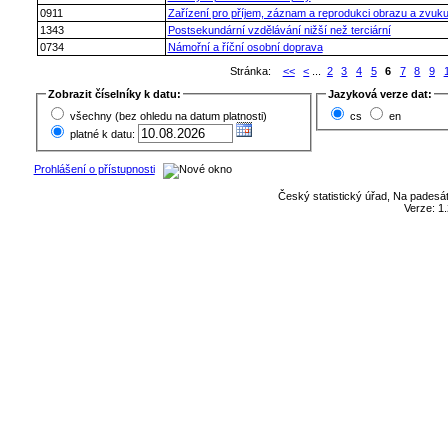
0911
Zařízení pro příjem, záznam a reprodukci obrazu a zvuk
1343
Postsekundární vzdělávání nižší než terciární
0734
Námořní a říční osobní doprava
Stránka:
<<
<
...
2
3
4
5
6
7
8
9
Zobrazit číselníky k datu:
Jazyková verze dat:
všechny (bez ohledu na datum platnosti)
cs
en
platné k datu:
Prohlášení o přístupnosti
Český statistický úřad, Na padesát
Verze: 1.