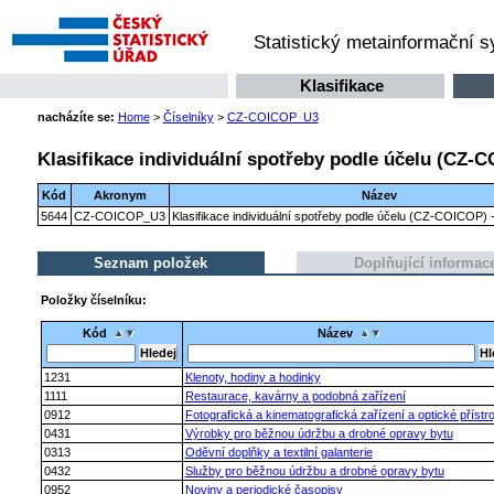
Statistický metainformační 
Klasifikace
nacházíte se:
Home
>
Číselníky
>
CZ-COICOP_U3
Klasifikace individuální spotřeby podle účelu (CZ-C
Kód
Akronym
Název
5644
CZ-COICOP_U3
Klasifikace individuální spotřeby podle účelu (CZ-COICOP) -
Seznam položek
Doplňující informac
Položky číselníku:
Kód
Název
1231
Klenoty, hodiny a hodinky
1111
Restaurace, kavárny a podobná zařízení
0912
Fotografická a kinematografická zařízení a optické přístro
0431
Výrobky pro běžnou údržbu a drobné opravy bytu
0313
Oděvní doplňky a textilní galanterie
0432
Služby pro běžnou údržbu a drobné opravy bytu
0952
Noviny a periodické časopisy