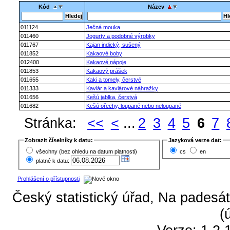
Kód
Název
011124
Ječná mouka
011460
Jogurty a podobné výrobky
011767
Kajan indický, sušený
011852
Kakaové boby
012400
Kakaové nápoje
011853
Kakaový prášek
011655
Kaki a tomely, čerstvé
011333
Kaviár a kaviárové náhražky
011656
Kešú jablka, čerstvá
011682
Kešú ořechy, loupané nebo neloupané
Stránka:
<<
<
...
2
3
4
5
6
7
Zobrazit číselníky k datu:
Jazyková verze dat:
všechny (bez ohledu na datum platnosti)
cs
en
platné k datu:
Prohlášení o přístupnosti
Český statistický úřad, Na padesát
(