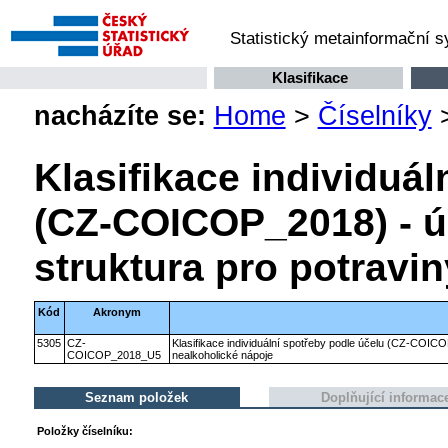
Statistický metainformační 
Klasifikace
nacházíte se:
Home
>
Číselníky
Klasifikace individuál
(CZ-COICOP_2018) - ú
struktura pro potravi
Kód
Akronym
5305
CZ-
Klasifikace individuální spotřeby podle účelu (CZ-COICO
COICOP_2018_U5
nealkoholické nápoje
Seznam položek
Doplňující informac
Položky číselníku: