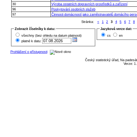
30
Výroba ostatních dopravních prostředků a zařízení
96
Poskytování osobních služeb
97
Činnosti domácností jako zaměstnavatelů domácího pers
Stránka:
<
1
2
3
4
5
6
7
8
Zobrazit číselníky k datu:
Jazyková verze dat:
všechny (bez ohledu na datum platnosti)
cs
en
platné k datu:
Prohlášení o přístupnosti
Český statistický úřad, Na padesát
Verze: 1.