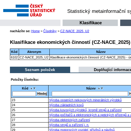
Statistický metainformační 
Klasifikace
nacházíte se:
Home
>
Číselníky
>
CZ-NACE_2025_U2
Klasifikace ekonomických činností (CZ-NACE_2025) 
Kód
Akronym
Název
6102
CZ-NACE_2025_U2
Klasifikace ekonomických činností (CZ-NACE_2025) - úr
Seznam položek
Doplňující informac
Položky číselníku:
Kód
Název
23
Výroba ostatních nekovových minerálních výrobků
24
Výroba základních kovů
25
Výroba kovových výrobků, kromě strojů a zařízení
26
Výroba počítačů a elektronických a optických přístrojů a 
27
Výroba elektrických zařízení
28
Výroba strojů a zařízení j. n.
29
Výroba motorových vozidel, přívěsů a návěsů