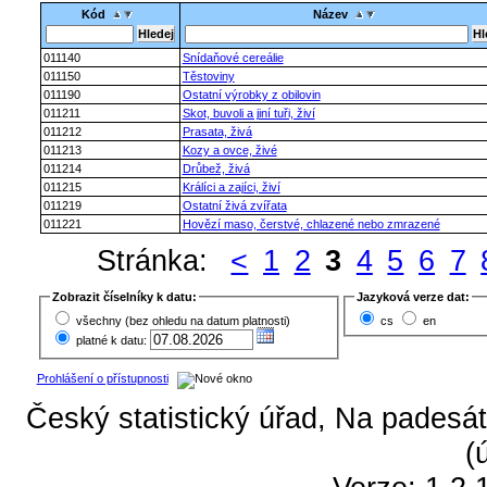
Kód
Název
011140
Snídaňové cereálie
011150
Těstoviny
011190
Ostatní výrobky z obilovin
011211
Skot, buvoli a jiní tuři, živí
011212
Prasata, živá
011213
Kozy a ovce, živé
011214
Drůbež, živá
011215
Králíci a zajíci, živí
011219
Ostatní živá zvířata
011221
Hovězí maso, čerstvé, chlazené nebo zmrazené
Stránka:
<
1
2
3
4
5
6
7
Zobrazit číselníky k datu:
Jazyková verze dat:
všechny (bez ohledu na datum platnosti)
cs
en
platné k datu:
Prohlášení o přístupnosti
Český statistický úřad, Na padesát
(