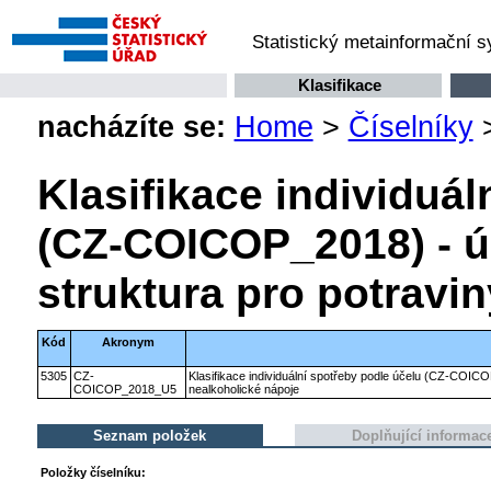
Statistický metainformační 
Klasifikace
nacházíte se:
Home
>
Číselníky
Klasifikace individuál
(CZ-COICOP_2018) - ú
struktura pro potravi
Kód
Akronym
5305
CZ-
Klasifikace individuální spotřeby podle účelu (CZ-COICO
COICOP_2018_U5
nealkoholické nápoje
Seznam položek
Doplňující informac
Položky číselníku: