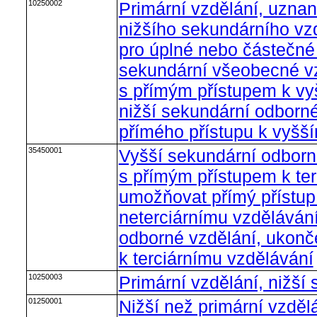
10250002
Primární vzdělání, uzna
nižšího sekundárního vzd
pro úplné nebo částečné
sekundární všeobecné vz
s přímým přístupem k v
nižší sekundární odborné
přímého přístupu k vyšš
35450001
Vyšší sekundární odborn
s přímým přístupem k te
umožňovat přímý přístu
neterciárnímu vzdělávání
odborné vzdělání, ukonč
k terciárnímu vzdělávání
10250003
Primární vzdělání, nižší
01250001
Nižší než primární vzdělá