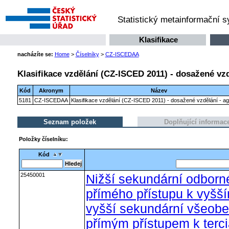
Statistický metainformační 
Klasifikace
nacházíte se:
Home
>
Číselníky
>
CZ-ISCEDAA
Klasifikace vzdělání (CZ-ISCED 2011) - dosažené vzd
Kód
Akronym
Název
5181
CZ-ISCEDAA
Klasifikace vzdělání (CZ-ISCED 2011) - dosažené vzdělání - a
Seznam položek
Doplňující informac
Položky číselníku:
Kód
25450001
Nižší sekundární odborn
přímého přístupu k vyšš
vyšší sekundární všeobe
přímým přístupem k terc