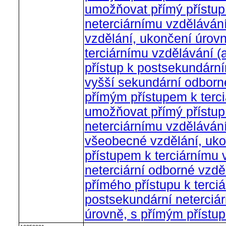
umožňovat přímý přístu
neterciárnímu vzdělávání
vzdělání, ukončení úrovn
terciárnímu vzdělávání 
přístup k postsekundární
vyšší sekundární odborn
přímým přístupem k terc
umožňovat přímý přístu
neterciárnímu vzdělávání
všeobecné vzdělání, uko
přístupem k terciárnímu 
neterciární odborné vzdě
přímého přístupu k terci
postsekundární neterciár
úrovně, s přímým přístu