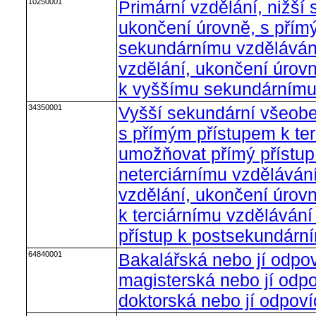
10250001
Primární vzdělání, nižší
ukončení úrovně, s přím
sekundárnímu vzdělávání
vzdělání, ukončení úrovn
k vyššímu sekundárnímu
34350001
Vyšší sekundární všeobe
s přímým přístupem k te
umožňovat přímý přístu
neterciárnímu vzdělávání
vzdělání, ukončení úrov
k terciárnímu vzděláván
přístup k postsekundárn
64840001
Bakalářská nebo jí odpo
magisterská nebo jí odp
doktorská nebo jí odpov