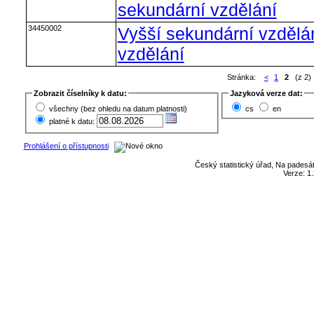
sekundární vzdělání
34450002
Vyšší sekundární vzdělán
vzdělání
Stránka:
<
1
2
(z 2)
Zobrazit číselníky k datu:
Jazyková verze dat:
všechny (bez ohledu na datum platnosti)
cs
en
platné k datu:
Prohlášení o přístupnosti
Český statistický úřad, Na padesát
Verze: 1.