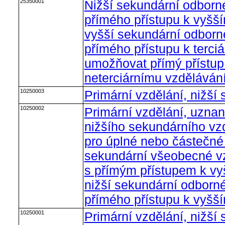
25350001
Nižší sekundární odborn
přímého přístupu k vyšš
vyšší sekundární odborn
přímého přístupu k terci
umožňovat přímý přístu
neterciárnímu vzdělávání
10250003
Primární vzdělání, nižší
10250002
Primární vzdělání, uzna
nižšího sekundárního vzd
pro úplné nebo částečné
sekundární všeobecné vz
s přímým přístupem k v
nižší sekundární odborné
přímého přístupu k vyšš
10250001
Primární vzdělání, nižší