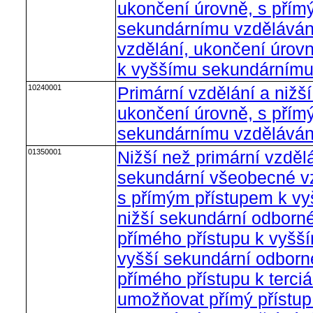
ukončení úrovně, s přím
sekundárnímu vzdělávání
vzdělání, ukončení úrovn
k vyššímu sekundárnímu
10240001
Primární vzdělání a nižš
ukončení úrovně, s přím
sekundárnímu vzděláván
01350001
Nižší než primární vzdělá
sekundární všeobecné vz
s přímým přístupem k v
nižší sekundární odborné
přímého přístupu k vyšš
vyšší sekundární odborn
přímého přístupu k terci
umožňovat přímý přístu