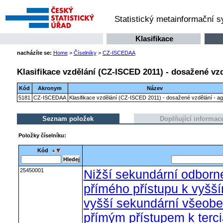
Statistický metainformační 
Klasifikace
nacházíte se:
Home
>
Číselníky
>
CZ-ISCEDAA
Klasifikace vzdělání (CZ-ISCED 2011) - dosažené vzd
Kód
Akronym
Název
5181
CZ-ISCEDAA
Klasifikace vzdělání (CZ-ISCED 2011) - dosažené vzdělání - a
Seznam položek
Doplňující informac
Položky číselníku:
Kód
25450001
Nižší sekundární odborn
přímého přístupu k vyšš
vyšší sekundární všeobe
přímým přístupem k terc