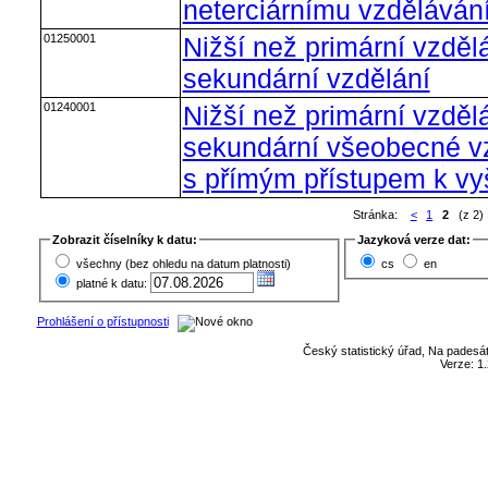
neterciárnímu vzdělávání
01250001
Nižší než primární vzdělá
sekundární vzdělání
01240001
Nižší než primární vzdělá
sekundární všeobecné vz
s přímým přístupem k v
Stránka:
<
1
2
(z 2)
Zobrazit číselníky k datu:
Jazyková verze dat:
všechny (bez ohledu na datum platnosti)
cs
en
platné k datu:
Prohlášení o přístupnosti
Český statistický úřad, Na padesát
Verze: 1.