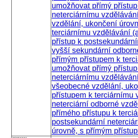
umožňovat přímý přístu
neterciárnímu vzdělávání
vzdělání, ukončení úrovn
terciárnímu vzdělávání 
přístup k postsekundární
vyšší sekundární odborn
přímým přístupem k terc
umožňovat přímý přístu
neterciárnímu vzdělávání
všeobecné vzdělání, uko
přístupem k terciárnímu 
neterciární odborné vzdě
přímého přístupu k terci
postsekundární neterciár
úrovně, s přímým přístu