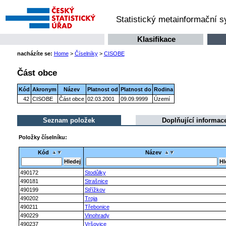
Statistický metainformační 
Klasifikace
nacházíte se:
Home
>
Číselníky
>
CISOBE
Část obce
Kód
Akronym
Název
Platnost od
Platnost do
Rodina
42
CISOBE
Část obce
02.03.2001
09.09.9999
Území
Seznam položek
Doplňující informac
Položky číselníku:
Kód
Název
490172
Stodůlky
490181
Strašnice
490199
Střížkov
490202
Troja
490211
Třebonice
490229
Vinohrady
490237
Vršovice