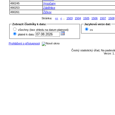
490245
Vysočany
490253
Záběhlice
490261
Žižkov
Stránka:
<<
<
...
1503
1504
1505
1506
1507
1508
Zobrazit číselníky k datu:
Jazyková verze dat:
všechny (bez ohledu na datum platnosti)
cs
platné k datu:
Prohlášení o přístupnosti
Český statistický úřad, Na padesát
Verze: 1.