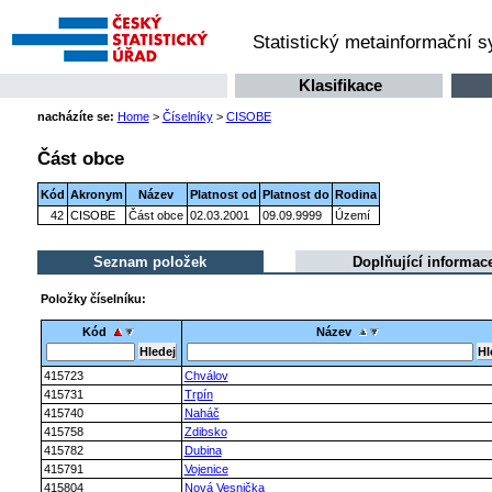
Statistický metainformační 
Klasifikace
nacházíte se:
Home
>
Číselníky
>
CISOBE
Část obce
Kód
Akronym
Název
Platnost od
Platnost do
Rodina
42
CISOBE
Část obce
02.03.2001
09.09.9999
Území
Seznam položek
Doplňující informac
Položky číselníku:
Kód
Název
415723
Chválov
415731
Trpín
415740
Naháč
415758
Zdibsko
415782
Dubina
415791
Vojenice
415804
Nová Vesnička