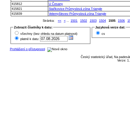
415812
U Česany
415821
Staňkovice Průmyslová zóna Triangle
415839
Velemyšleves-Průmyslová zóna Triangle
Stránka:
<<
<
...
1501
1502
1503
1504
1505
1506
1
Zobrazit číselníky k datu:
Jazyková verze dat:
všechny (bez ohledu na datum platnosti)
cs
platné k datu:
Prohlášení o přístupnosti
Český statistický úřad, Na padesát
Verze: 1.