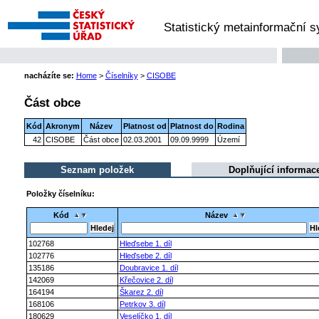
Statistický metainformační 
nacházíte se:
Home
>
Číselníky
>
CISOBE
Část obce
Kód
Akronym
Název
Platnost od
Platnost do
Rodina
42
CISOBE
Část obce
02.03.2001
09.09.9999
Území
Seznam položek
Doplňující informac
Položky číselníku:
Kód
Název
102768
Hleďsebe 1. díl
102776
Hleďsebe 2. díl
135186
Doubravice 1. díl
142069
Křečovice 2. díl
164194
Škarez 2. díl
168106
Petrkov 3. díl
180629
Veselíčko 1. díl