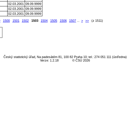
02.03.2001
09.09.9999
02.03.2001
09.09.9999
02.03.2001
09.09.9999
9
1500
1501
1502
1503
1504
1505
1506
1507
...
>
>>
(z 1511)
Český statistický úřad, Na padesátém 81, 100 82 Praha 10; tel.: 274 051 111 (ústředna)
Verze: 1.2.18
© ČSÚ 2026