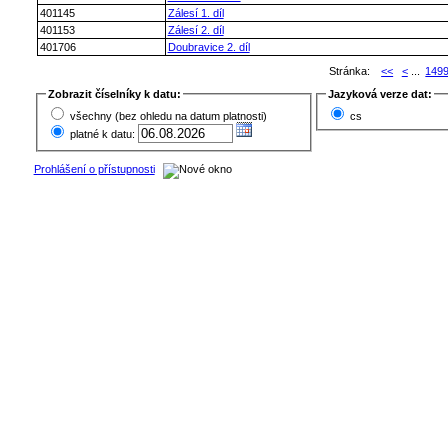
401145
Zálesí 1. díl
401153
Zálesí 2. díl
401706
Doubravice 2. díl
Stránka:
<<
<
...
149
Zobrazit číselníky k datu:
Jazyková verze dat:
všechny (bez ohledu na datum platnosti)
cs
platné k datu:
Prohlášení o přístupnosti