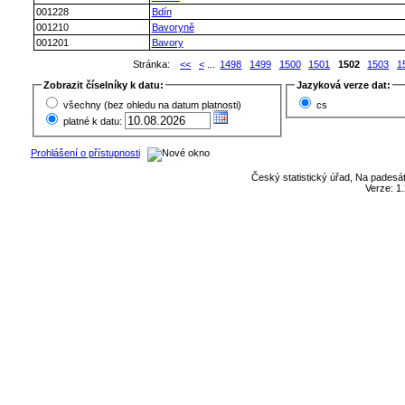
001228
Bdín
001210
Bavoryně
001201
Bavory
Stránka:
<<
<
...
1498
1499
1500
1501
1502
1503
1
Zobrazit číselníky k datu:
Jazyková verze dat:
všechny (bez ohledu na datum platnosti)
cs
platné k datu:
Prohlášení o přístupnosti
Český statistický úřad, Na padesát
Verze: 1.