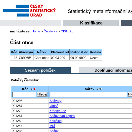
Statistický metainformační 
Klasifikace
nacházíte se:
Home
>
Číselníky
>
CISOBE
Část obce
Kód
Akronym
Název
Platnost od
Platnost do
Rodina
42
CISOBE
Část obce
02.03.2001
09.09.9999
Území
Seznam položek
Doplňující informac
Položky číselníku:
Kód
Název
001295
Bečváry
001287
Vodná
001279
Krásný Jez
001261
Bečov nad Teplou
001252
Zaječice
001244
Milá
001236
Bečov