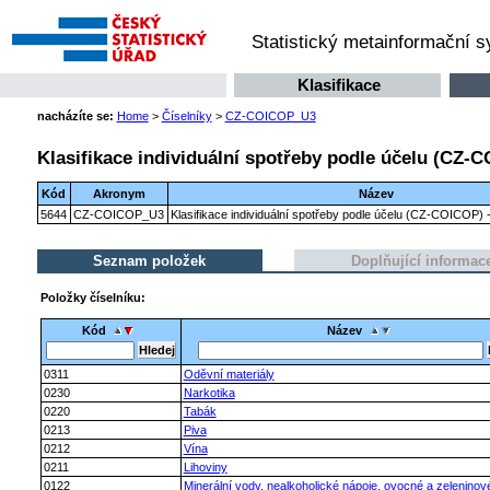
Statistický metainformační 
Klasifikace
nacházíte se:
Home
>
Číselníky
>
CZ-COICOP_U3
Klasifikace individuální spotřeby podle účelu (CZ-C
Kód
Akronym
Název
5644
CZ-COICOP_U3
Klasifikace individuální spotřeby podle účelu (CZ-COICOP) -
Seznam položek
Doplňující informac
Položky číselníku:
Kód
Název
0311
Oděvní materiály
0230
Narkotika
0220
Tabák
0213
Piva
0212
Vína
0211
Lihoviny
0122
Minerální vody, nealkoholické nápoje, ovocné a zeleninov