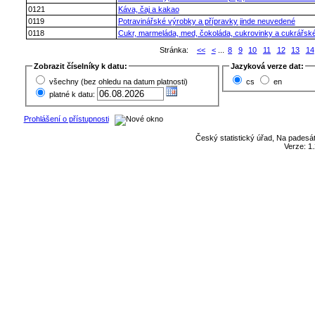
0121
Káva, čaj a kakao
0119
Potravinářské výrobky a přípravky jinde neuvedené
0118
Cukr, marmeláda, med, čokoláda, cukrovinky a cukrářsk
Stránka:
<<
<
...
8
9
10
11
12
13
14
Zobrazit číselníky k datu:
Jazyková verze dat:
všechny (bez ohledu na datum platnosti)
cs
en
platné k datu:
Prohlášení o přístupnosti
Český statistický úřad, Na padesát
Verze: 1.