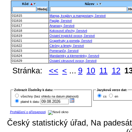
Kód
Název
011615
Manga, kvajávy a mangostany, čerstvé
011616
Papáje, čerstvé
011617
Ananasy, čerstvé
011618
Kokosové ořechy, čerstvé
011619
Ostatní tropické ovoce, čerstvé
011621
Grapefruity a pomela, čerstvé
011622
Citróny a limety, čerstvé
011623
Pomeranče, čerstvé
011624
Mandarinky a klementinky, čerstvé
011629
Ostatní citrusové ovoce, čerstvé
Stránka:
<<
<
...
9
10
11
12
1
Zobrazit číselníky k datu:
Jazyková verze dat:
všechny (bez ohledu na datum platnosti)
cs
en
platné k datu:
Prohlášení o přístupnosti
Český statistický úřad, Na padesát