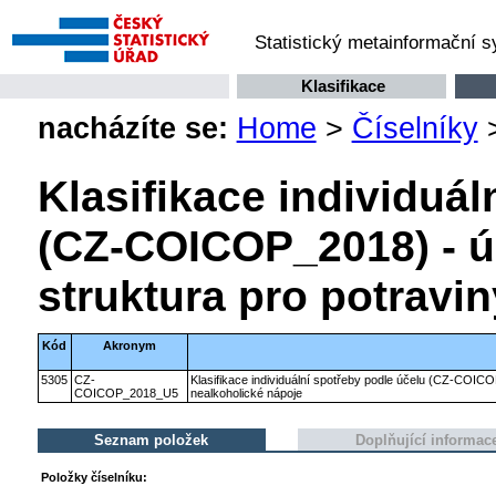
Statistický metainformační 
Klasifikace
nacházíte se:
Home
>
Číselníky
Klasifikace individuál
(CZ-COICOP_2018) - ú
struktura pro potravi
Kód
Akronym
5305
CZ-
Klasifikace individuální spotřeby podle účelu (CZ-COICO
COICOP_2018_U5
nealkoholické nápoje
Seznam položek
Doplňující informac
Položky číselníku: