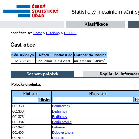
Statistický metainformační 
Klasifikace
nacházíte se:
Home
>
Číselníky
>
CISOBE
Část obce
Kód
Akronym
Název
Platnost od
Platnost do
Rodina
42
CISOBE
Část obce
02.03.2001
09.09.9999
Území
Seznam položek
Doplňující informac
Položky číselníku:
Kód
Název
001350
Bednáreček
001368
Bedřichov
001376
Bedřichov
001384
Bedřichovice
001392
Běhařov
001406
Dubová Lhota
001414
Úborsko