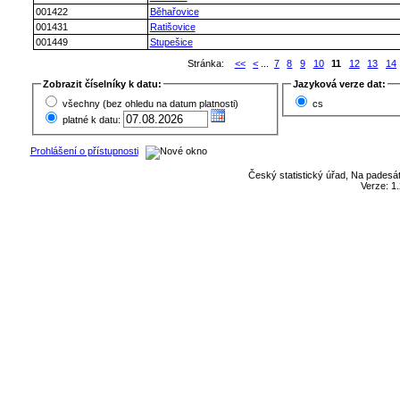
001422
Běhařovice
001431
Ratišovice
001449
Stupešice
Stránka:
<<
<
...
7
8
9
10
11
12
13
14
Zobrazit číselníky k datu:
Jazyková verze dat:
všechny (bez ohledu na datum platnosti)
cs
platné k datu:
Prohlášení o přístupnosti
Český statistický úřad, Na padesát
Verze: 1.