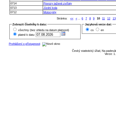
0714
Povozy tažené zvířaty
0713
Jízdní kola
0712
Motocykly
Stránka:
<<
<
...
6
7
8
9
10
11
12
13
Zobrazit číselníky k datu:
Jazyková verze dat:
všechny (bez ohledu na datum platnosti)
cs
en
platné k datu:
Prohlášení o přístupnosti
Český statistický úřad, Na padesát
Verze: 1.