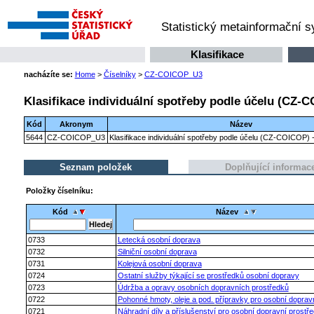
Statistický metainformační 
Klasifikace
nacházíte se:
Home
>
Číselníky
>
CZ-COICOP_U3
Klasifikace individuální spotřeby podle účelu (CZ-C
Kód
Akronym
Název
5644
CZ-COICOP_U3
Klasifikace individuální spotřeby podle účelu (CZ-COICOP) -
Seznam položek
Doplňující informac
Položky číselníku:
Kód
Název
0733
Letecká osobní doprava
0732
Silniční osobní doprava
0731
Kolejová osobní doprava
0724
Ostatní služby týkající se prostředků osobní dopravy
0723
Údržba a opravy osobních dopravních prostředků
0722
Pohonné hmoty, oleje a pod. přípravky pro osobní doprav
0721
Náhradní díly a příslušenství pro osobní dopravní prostř