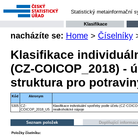
Statistický metainformační 
Klasifikace
nacházíte se:
Home
>
Číselníky
Klasifikace individuál
(CZ-COICOP_2018) - ú
struktura pro potravi
Kód
Akronym
5305
CZ-
Klasifikace individuální spotřeby podle účelu (CZ-COICO
COICOP_2018_U5
nealkoholické nápoje
Seznam položek
Doplňující informac
Položky číselníku: