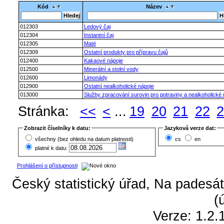
Kód
Název
012303
Ledový čaj
012304
Instantní čaj
012305
Maté
012309
Ostatní produkty pro přípravu čajů
012400
Kakaové nápoje
012500
Minerální a stolní vody
012600
Limonády
012900
Ostatní nealkoholické nápoje
013000
Služby zpracování surovin pro potraviny a nealkoholické 
Stránka:
<<
<
...
19
20
21
22
Zobrazit číselníky k datu:
Jazyková verze dat:
všechny (bez ohledu na datum platnosti)
cs
en
platné k datu:
Prohlášení o přístupnosti
Český statistický úřad, Na padesát
(
Verze: 1.2.