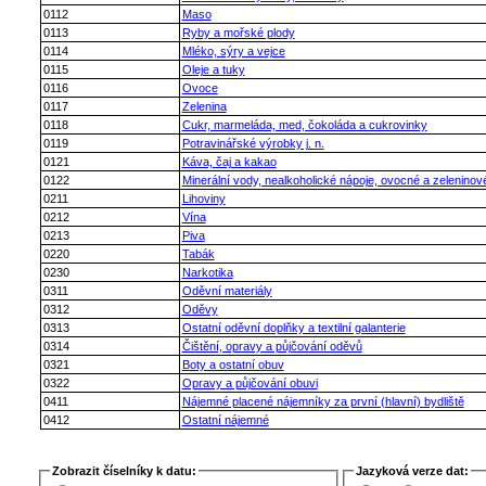
0112
Maso
0113
Ryby a mořské plody
0114
Mléko, sýry a vejce
0115
Oleje a tuky
0116
Ovoce
0117
Zelenina
0118
Cukr, marmeláda, med, čokoláda a cukrovinky
0119
Potravinářské výrobky j. n.
0121
Káva, čaj a kakao
0122
Minerální vody, nealkoholické nápoje, ovocné a zeleninov
0211
Lihoviny
0212
Vína
0213
Piva
0220
Tabák
0230
Narkotika
0311
Oděvní materiály
0312
Oděvy
0313
Ostatní oděvní doplňky a textilní galanterie
0314
Čištění, opravy a půjčování oděvů
0321
Boty a ostatní obuv
0322
Opravy a půjčování obuvi
0411
Nájemné placené nájemníky za první (hlavní) bydliště
0412
Ostatní nájemné
Zobrazit číselníky k datu:
Jazyková verze dat: