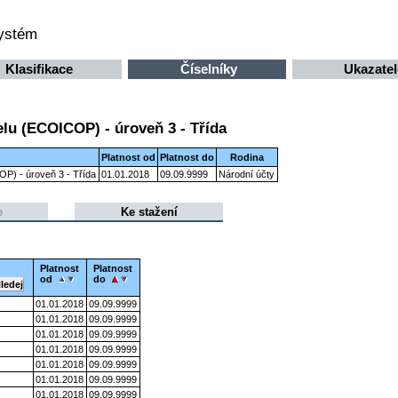
systém
Klasifikace
Číselníky
Ukazatel
elu (ECOICOP) - úroveň 3 - Třída
Platnost od
Platnost do
Rodina
OP) - úroveň 3 - Třída
01.01.2018
09.09.9999
Národní účty
e
Ke stažení
Platnost
Platnost
od
do
01.01.2018
09.09.9999
01.01.2018
09.09.9999
01.01.2018
09.09.9999
01.01.2018
09.09.9999
01.01.2018
09.09.9999
01.01.2018
09.09.9999
01.01.2018
09.09.9999