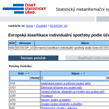
Statistický metainformační 
nacházíte se:
Home
>
Číselníky
>
ECOICOP_U3
Evropská klasifikace individuální spotřeby podle úč
Kód
Akronym
Název
6002
ECOICOP_U3
Evropská klasifikace individuální spotřeby podle účelu (ECOIC
Seznam položek
Doplňující informac
Položky číselníku:
Kód
Název
1211
Kadeřnické salony a zařízení osobní péče
1212
Elektrické přístroje pro osobní péči
1213
Ostatní přístroje, předměty a výrobky pro osobní péči
1220
Prostituce
1231
Klenoty, hodiny a hodinky
1232
Ostatní osobní předměty a doplňky
0111
Pekárenské výrobky, obiloviny