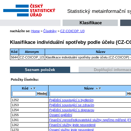
Statistický metainformační 
Klasifikace
nacházíte se:
Home
>
Číselníky
>
CZ-COICOP_U3
Klasifikace individuální spotřeby podle účelu (CZ-C
Kód
Akronym
Název
5644
CZ-COICOP_U3
Klasifikace individuální spotřeby podle účelu (CZ-COICOP) -
Seznam položek
Doplňující informac
Položky číselníku:
Kód
Název
1252
Pojištění související s bydlením
1253
Pojištění související se zdravím
1254
Pojištění související s dopravou
1255
Ostatní pojištění
1261
Finanční zprostředkovatelské služby nepřímo měřené (F
1262
Finanční služby jinde neuvedené
1270
Ostatní služby jinde neuvedené