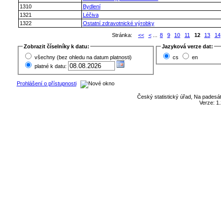
1310
Bydlení
1321
Léčiva
1322
Ostatní zdravotnické výrobky
Stránka:
<<
<
...
8
9
10
11
12
13
14
Zobrazit číselníky k datu:
Jazyková verze dat:
všechny (bez ohledu na datum platnosti)
cs
en
platné k datu:
Prohlášení o přístupnosti
Český statistický úřad, Na padesát
Verze: 1.