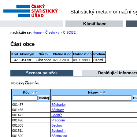
Statistický metainformační 
Klasifikace
nacházíte se:
Home
>
Číselníky
>
CISOBE
Část obce
Kód
Akronym
Název
Platnost od
Platnost do
Rodina
42
CISOBE
Část obce
02.03.2001
09.09.9999
Území
Seznam položek
Doplňující informac
Položky číselníku:
Kód
Název
001457
Běchárky
001465
Běchary
001473
Bechlín
001490
Předonín
001503
Bechov
001511
Svobodín
001520
Běchovice