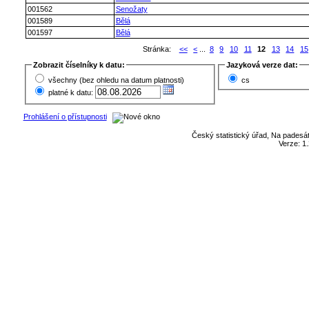
001562
Senožaty
001589
Bělá
001597
Bělá
Stránka:
<<
<
...
8
9
10
11
12
13
14
15
Zobrazit číselníky k datu:
Jazyková verze dat:
všechny (bez ohledu na datum platnosti)
cs
platné k datu:
Prohlášení o přístupnosti
Český statistický úřad, Na padesát
Verze: 1.