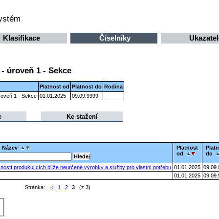
systém
Klasifikace
Číselníky
Ukazatel
- úroveň 1 - Sekce
Platnost od
Platnost do
Rodina
roveň 1 - Sekce
01.01.2025
09.09.9999
e
Ke stažení
Název
Platnost
Plat
od
do
ostí produkujících blíže neurčené výrobky a služby pro vlastní potřebu
01.01.2025
09.09.
01.01.2025
09.09.
Stránka:
<
1
2
3
(z 3)