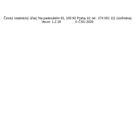
Český statistický úřad, Na padesátém 81, 100 82 Praha 10; tel.: 274 051 111 (ústředna)
Verze: 1.2.18
© ČSÚ 2026