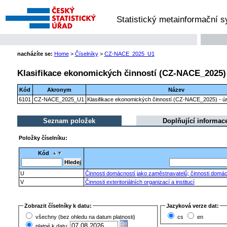
Statistický metainformační 
nacházíte se:
Home
>
Číselníky
>
CZ-NACE_2025_U1
Klasifikace ekonomických činností (CZ-NACE_2025) 
Kód
Akronym
Název
6101
CZ-NACE_2025_U1
Klasifikace ekonomických činností (CZ-NACE_2025) - ú
Seznam položek
Doplňující informac
Položky číselníku:
Kód
U
Činnosti domácností jako zaměstnavatelů; činnosti domácn
V
Činnosti exteritoriálních organizací a institucí
Zobrazit číselníky k datu:
Jazyková verze dat:
všechny (bez ohledu na datum platnosti)
cs
en
platné k datu: