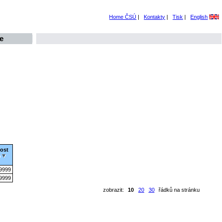
Home ČSÚ
|
Kontakty
|
Tisk
|
English
e
nost
9999
9999
zobrazit:
10
20
30
řádků na stránku