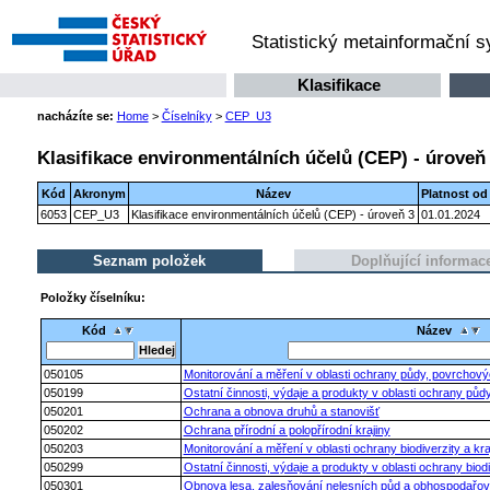
Statistický metainformační 
Klasifikace
nacházíte se:
Home
>
Číselníky
>
CEP_U3
Klasifikace environmentálních účelů (CEP) - úroveň
Kód
Akronym
Název
Platnost od
6053
CEP_U3
Klasifikace environmentálních účelů (CEP) - úroveň 3
01.01.2024
Seznam položek
Doplňující informac
Položky číselníku:
Kód
Název
050105
Monitorování a měření v oblasti ochrany půdy, povrchov
050199
Ostatní činnosti, výdaje a produkty v oblasti ochrany pů
050201
Ochrana a obnova druhů a stanovišť
050202
Ochrana přírodní a polopřírodní krajiny
050203
Monitorování a měření v oblasti ochrany biodiverzity a kra
050299
Ostatní činnosti, výdaje a produkty v oblasti ochrany biodiv
050301
Obnova lesa, zalesňování nelesních půd a obhospodařov