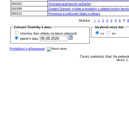
050302
Ochrana proti lesním požárům
050399
Ostatní činnosti, výdaje a produkty v oblasti správy lesníc
060101
Prevence a snižování hluku a vibrací
Stránka:
<
1
2
3
4
5
6
7
Zobrazit číselníky k datu:
Jazyková verze dat:
všechny (bez ohledu na datum platnosti)
cs
en
platné k datu:
Prohlášení o přístupnosti
Český statistický úřad, Na padesát
Verze: 1.