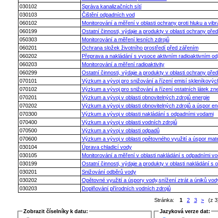
030102
Správa kanalizačních sítí
030103
Čištění odpadních vod
060102
Monitorování a měření v oblasti ochrany proti hluku a vib
060199
Ostatní činnosti, výdaje a produkty v oblasti ochrany před
050303
Monitorování a měření lesních zdrojů
060201
Ochrana složek životního prostředí před zářením
060202
Přeprava a nakládání s vysoce aktivním radioaktivním 
060203
Monitorování a měření radioaktivity
060299
Ostatní činnosti, výdaje a produkty v oblasti ochrany před
070101
Výzkum a vývoj pro snižování a řízení emisí skleníkovýc
070102
Výzkum a vývoj pro snižování a řízení ostatních látek zn
070201
Výzkum a vývoj v oblasti obnovitelných zdrojů energie
070202
Výzkum a vývoj v oblasti obnovitelných zdrojů a úspor en
070300
Výzkum a vývoj v oblasti nakládání s odpadními vodami
070400
Výzkum a vývoj v oblasti vodních zdrojů
070500
Výzkum a vývoj v oblasti odpadů
070600
Výzkum a vývoj v oblasti opětovného využití a úspor mate
030104
Úprava chladicí vody
030105
Monitorování a měření v oblasti nakládání s odpadními v
030199
Ostatní činnosti, výdaje a produkty v oblasti nakládání s 
030201
Snižování odběrů vody
030202
Opětovné využití a úspory vody,snížení ztrát a úniků vod
030203
Doplňování přírodních vodních zdrojů
Stránka:
1
2
3
>
(z 3
Zobrazit číselníky k datu:
Jazyková verze dat: