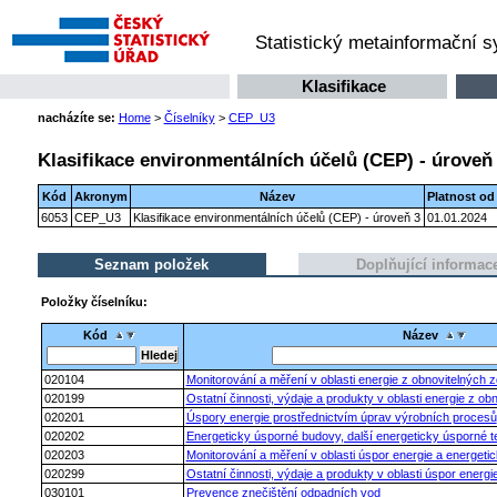
Statistický metainformační 
Klasifikace
nacházíte se:
Home
>
Číselníky
>
CEP_U3
Klasifikace environmentálních účelů (CEP) - úroveň
Kód
Akronym
Název
Platnost od
6053
CEP_U3
Klasifikace environmentálních účelů (CEP) - úroveň 3
01.01.2024
Seznam položek
Doplňující informac
Položky číselníku:
Kód
Název
020104
Monitorování a měření v oblasti energie z obnovitelných z
020199
Ostatní činnosti, výdaje a produkty v oblasti energie z obn
020201
Úspory energie prostřednictvím úprav výrobních procesů
020202
Energeticky úsporné budovy, další energeticky úsporné t
020203
Monitorování a měření v oblasti úspor energie a energe
020299
Ostatní činnosti, výdaje a produkty v oblasti úspor energ
030101
Prevence znečištění odpadních vod