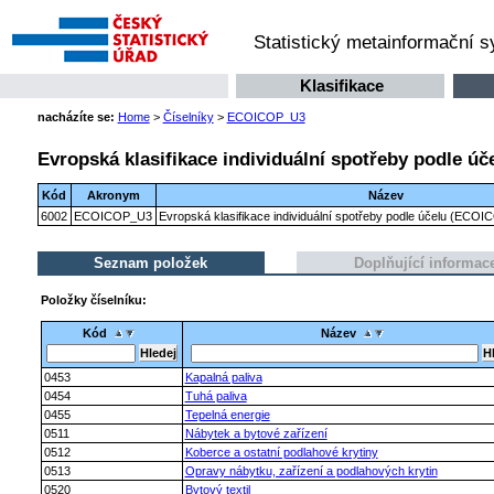
Statistický metainformační 
Klasifikace
nacházíte se:
Home
>
Číselníky
>
ECOICOP_U3
Evropská klasifikace individuální spotřeby podle úč
Kód
Akronym
Název
6002
ECOICOP_U3
Evropská klasifikace individuální spotřeby podle účelu (ECOIC
Seznam položek
Doplňující informac
Položky číselníku:
Kód
Název
0453
Kapalná paliva
0454
Tuhá paliva
0455
Tepelná energie
0511
Nábytek a bytové zařízení
0512
Koberce a ostatní podlahové krytiny
0513
Opravy nábytku, zařízení a podlahových krytin
0520
Bytový textil