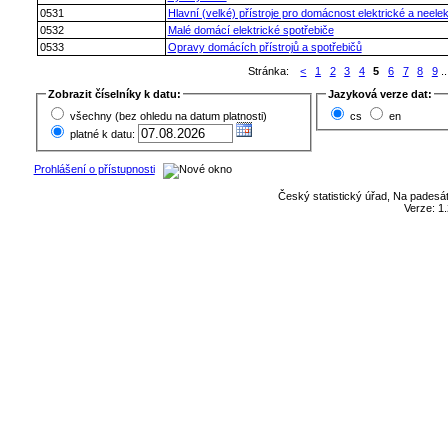
0531
Hlavní (velké) přístroje pro domácnost elektrické a neelek
0532
Malé domácí elektrické spotřebiče
0533
Opravy domácích přístrojů a spotřebičů
Stránka:
<
1
2
3
4
5
6
7
8
9
..
Zobrazit číselníky k datu:
Jazyková verze dat:
všechny (bez ohledu na datum platnosti)
cs
en
platné k datu:
Prohlášení o přístupnosti
Český statistický úřad, Na padesát
Verze: 1.