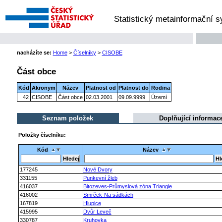
Statistický metainformační 
nacházíte se:
Home
>
Číselníky
>
CISOBE
Část obce
Kód
Akronym
Název
Platnost od
Platnost do
Rodina
42
CISOBE
Část obce
02.03.2001
09.09.9999
Území
Seznam položek
Doplňující informac
Položky číselníku:
Kód
Název
177245
Nové Dvory
331155
Punkevní žleb
416037
Bitozeves-Průmyslová zóna Triangle
416002
Smrček-Na sádkách
167819
Hlupice
415995
Dvůr Leveč
330787
Kruhovka