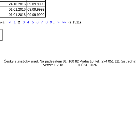
24.10.2016
09.09.9999
01.01.2016
09.09.9999
01.01.2016
09.09.9999
nka:
<
1
2
3
4
5
6
7
8
9
...
>
>>
(z 1511)
Český statistický úřad, Na padesátém 81, 100 82 Praha 10; tel.: 274 051 111 (ústředna)
Verze: 1.2.18
© ČSÚ 2026