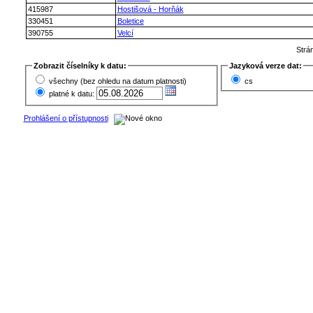
415987
Hostišová - Horňák
330451
Boletice
390755
Velcí
Strá
Zobrazit číselníky k datu:
Jazyková verze dat:
všechny (bez ohledu na datum platnosti)
cs
platné k datu:
Prohlášení o přístupnosti