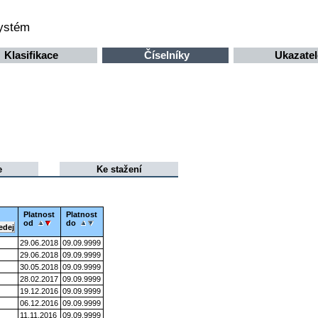
systém
Klasifikace
Číselníky
Ukazatel
e
Ke stažení
Platnost
Platnost
od
do
29.06.2018
09.09.9999
29.06.2018
09.09.9999
30.05.2018
09.09.9999
28.02.2017
09.09.9999
19.12.2016
09.09.9999
06.12.2016
09.09.9999
11.11.2016
09.09.9999