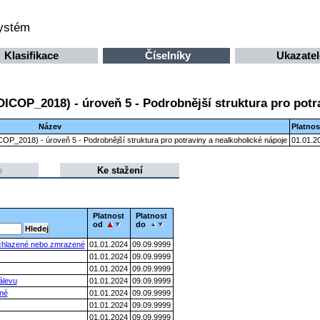
systém
Klasifikace
Číselníky
Ukazatel
OICOP_2018) - úroveň 5 - Podrobnější struktura pro potr
Název
Platnos
ICOP_2018) - úroveň 5 - Podrobnější struktura pro potraviny a nealkoholické nápoje
01.01.2
e
Ke stažení
Platnost
Platnost
od
do
, chlazené nebo zmrazené
01.01.2024
09.09.9999
01.01.2024
09.09.9999
01.01.2024
09.09.9999
álevu
01.01.2024
09.09.9999
ené
01.01.2024
09.09.9999
01.01.2024
09.09.9999
01.01.2024
09.09.9999