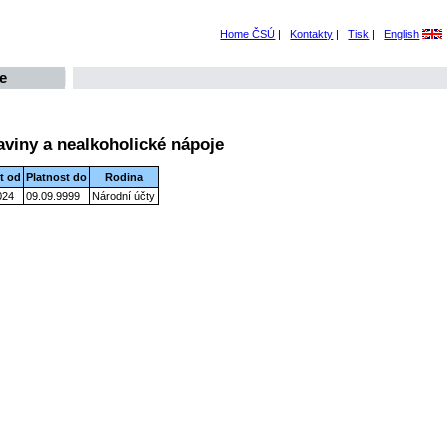
Home ČSÚ
|
Kontakty
|
Tisk
|
English
e
aviny a nealkoholické nápoje
t od
Platnost do
Rodina
024
09.09.9999
Národní účty