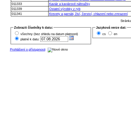
011333
Kaviár a kaviárové náhražky
011339
Ostatní výrobky z ryb
011341
Krevety a garnáti, živí, čerství, chlazení nebo zmrazení
Stránk
Zobrazit číselníky k datu:
Jazyková verze dat:
všechny (bez ohledu na datum platnosti)
cs
en
platné k datu:
Prohlášení o přístupnosti