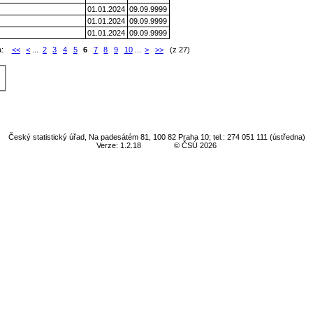
01.01.2024
09.09.9999
01.01.2024
09.09.9999
01.01.2024
09.09.9999
a:
<<
<
...
2
3
4
5
6
7
8
9
10
...
>
>>
(z 27)
Český statistický úřad, Na padesátém 81, 100 82 Praha 10; tel.: 274 051 111 (ústředna)
Verze: 1.2.18
© ČSÚ 2026