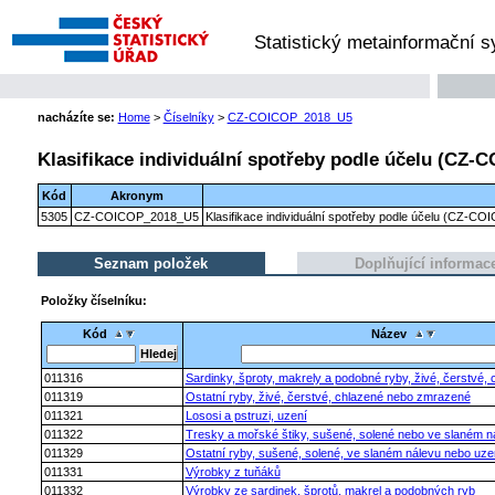
Statistický metainformační 
nacházíte se:
Home
>
Číselníky
>
CZ-COICOP_2018_U5
Klasifikace individuální spotřeby podle účelu (CZ-C
Kód
Akronym
5305
CZ-COICOP_2018_U5
Klasifikace individuální spotřeby podle účelu (CZ-CO
Seznam položek
Doplňující informac
Položky číselníku:
Kód
Název
011316
Sardinky, šproty, makrely a podobné ryby, živé, čerstvé
011319
Ostatní ryby, živé, čerstvé, chlazené nebo zmrazené
011321
Lososi a pstruzi, uzení
011322
Tresky a mořské štiky, sušené, solené nebo ve slaném n
011329
Ostatní ryby, sušené, solené, ve slaném nálevu nebo uz
011331
Výrobky z tuňáků
011332
Výrobky ze sardinek, šprotů, makrel a podobných ryb