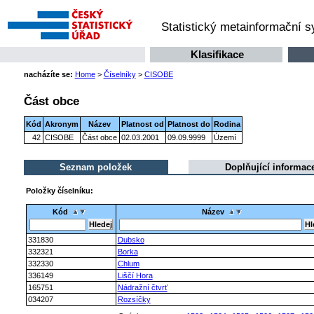
Statistický metainformační 
Klasifikace
nacházíte se:
Home
>
Číselníky
>
CISOBE
Část obce
Kód
Akronym
Název
Platnost od
Platnost do
Rodina
42
CISOBE
Část obce
02.03.2001
09.09.9999
Území
Seznam položek
Doplňující informac
Položky číselníku:
Kód
Název
331830
Dubsko
332321
Borka
332330
Chlum
336149
Liščí Hora
165751
Nádražní čtvrť
034207
Rozsíčky