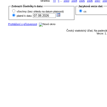
Stránka:
<<
<
...
1503
1504
1505
1506
1507
150
Zobrazit číselníky k datu:
Jazyková verze dat:
všechny (bez ohledu na datum platnosti)
cs
platné k datu:
Prohlášení o přístupnosti
Český statistický úřad, Na padesát
Verze: 1.