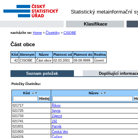
Statistický metainformační 
Klasifikace
nacházíte se:
Home
>
Číselníky
>
CISOBE
Část obce
Kód
Akronym
Název
Platnost od
Platnost do
Rodina
42
CISOBE
Část obce
02.03.2001
09.09.9999
Území
Seznam položek
Doplňující informac
Položky číselníku:
Kód
Název
021717
Říkov
021725
Spyta
021733
Zájezd
021741
Zlíč
021831
Parník
021903
Česká Ves
024376
Čučice