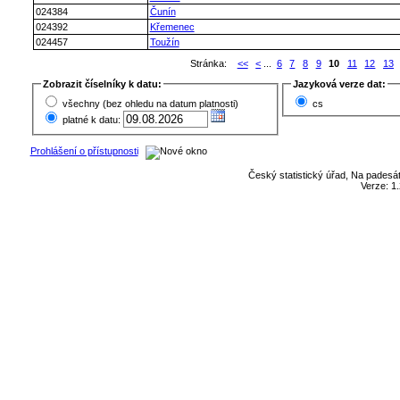
024384
Čunín
024392
Křemenec
024457
Toužín
Stránka:
<<
<
...
6
7
8
9
10
11
12
13
Zobrazit číselníky k datu:
Jazyková verze dat:
všechny (bez ohledu na datum platnosti)
cs
platné k datu:
Prohlášení o přístupnosti
Český statistický úřad, Na padesát
Verze: 1.