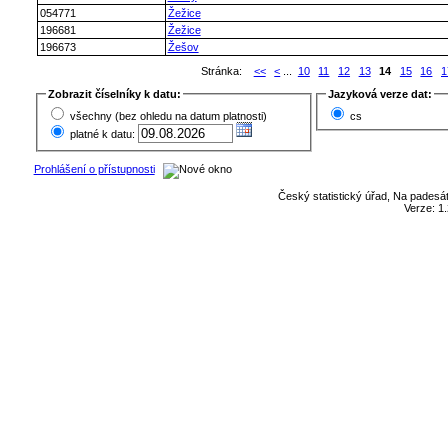
054771
Žežice
196681
Žežice
196673
Žešov
Stránka:
<<
<
...
10
11
12
13
14
15
16
1
Zobrazit číselníky k datu:
Jazyková verze dat:
všechny (bez ohledu na datum platnosti)
cs
platné k datu:
Prohlášení o přístupnosti
Český statistický úřad, Na padesát
Verze: 1.