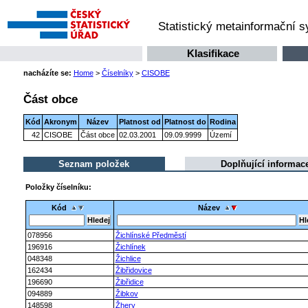
Statistický metainformační 
Klasifikace
nacházíte se:
Home
>
Číselníky
>
CISOBE
Část obce
Kód
Akronym
Název
Platnost od
Platnost do
Rodina
42
CISOBE
Část obce
02.03.2001
09.09.9999
Území
Seznam položek
Doplňující informac
Položky číselníku:
Kód
Název
078956
Žichlínské Předměstí
196916
Žichlínek
048348
Žichlice
162434
Žibřidovice
196690
Žibřidice
094889
Žibkov
148598
Žhery