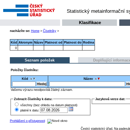
Statistický metainformační 
Klasifikace
nacházíte se:
Home
>
Číselníky
>
Kód
Akronym
Název
Platnost od
Platnost do
Rodina
0
Seznam položek
Doplňující informac
Položky číselníku:
Kód
Název
Vašemu výrazu neodpovídá žádný záznam.
Zobrazit číselníky k datu:
Jazyková verze dat:
všechny (bez ohledu na datum platnosti)
platné k datu:
Prohlášení o přístupnosti
Český statistický úřad, Na padesát