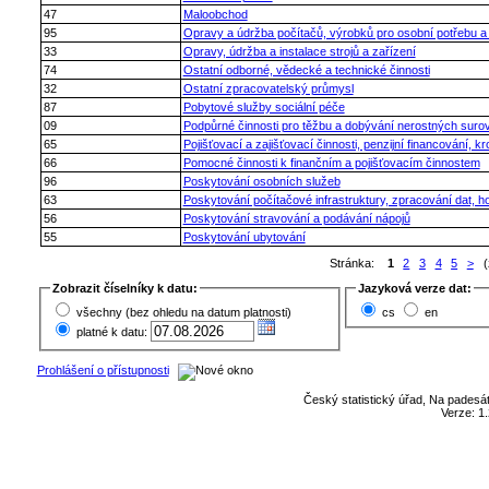
47
Maloobchod
95
Opravy a údržba počítačů, výrobků pro osobní potřebu 
33
Opravy, údržba a instalace strojů a zařízení
74
Ostatní odborné, vědecké a technické činnosti
32
Ostatní zpracovatelský průmysl
87
Pobytové služby sociální péče
09
Podpůrné činnosti pro těžbu a dobývání nerostných surov
65
Pojišťovací a zajišťovací činnosti, penzijní financování,
66
Pomocné činnosti k finančním a pojišťovacím činnostem
96
Poskytování osobních služeb
63
Poskytování počítačové infrastruktury, zpracování dat, hos
56
Poskytování stravování a podávání nápojů
55
Poskytování ubytování
Stránka:
1
2
3
4
5
>
(z
Zobrazit číselníky k datu:
Jazyková verze dat:
všechny (bez ohledu na datum platnosti)
cs
en
platné k datu:
Prohlášení o přístupnosti
Český statistický úřad, Na padesát
Verze: 1.