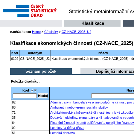
Statistický metainformační 
Klasifikace
nacházíte se:
Home
>
Číselníky
>
CZ-NACE_2025_U2
Klasifikace ekonomických činností (CZ-NACE_2025) 
Kód
Akronym
Název
6102
CZ-NACE_2025_U2
Klasifikace ekonomických činností (CZ-NACE_2025) - úr
Seznam položek
Doplňující informac
Položky číselníku:
Kód
Náz
82
Administrativní, kancelářské a jiné podpůrné činnosti pro 
88
Ambulantní nebo terénní sociální služby
71
Architektonické a inženýrské činnosti; technické zkoušky
35
Dodávání elektřiny, plynu, páry a klimatizovaného vzduch
64
Finanční činnosti, kromě pojišťování a penzijního financo
02
Lesnictví a těžba dřeva
51
Letecká doprava