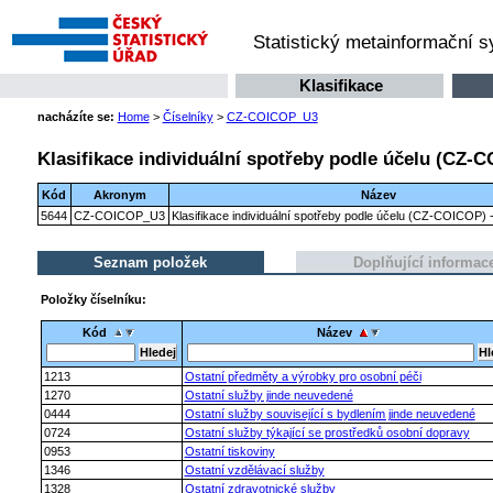
Statistický metainformační 
Klasifikace
nacházíte se:
Home
>
Číselníky
>
CZ-COICOP_U3
Klasifikace individuální spotřeby podle účelu (CZ-C
Kód
Akronym
Název
5644
CZ-COICOP_U3
Klasifikace individuální spotřeby podle účelu (CZ-COICOP) -
Seznam položek
Doplňující informac
Položky číselníku:
Kód
Název
1213
Ostatní předměty a výrobky pro osobní péči
1270
Ostatní služby jinde neuvedené
0444
Ostatní služby související s bydlením jinde neuvedené
0724
Ostatní služby týkající se prostředků osobní dopravy
0953
Ostatní tiskoviny
1346
Ostatní vzdělávací služby
1328
Ostatní zdravotnické služby