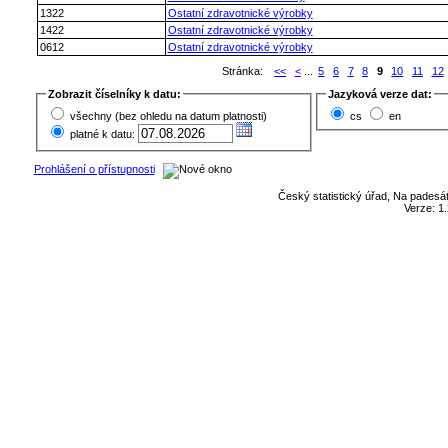
1322
Ostatní zdravotnické výrobky
1422
Ostatní zdravotnické výrobky
0612
Ostatní zdravotnické výrobky
Stránka:
<<
<
...
5
6
7
8
9
10
11
12
Zobrazit číselníky k datu:
Jazyková verze dat:
všechny (bez ohledu na datum platnosti)
cs
en
platné k datu:
Prohlášení o přístupnosti
Český statistický úřad, Na padesát
Verze: 1.