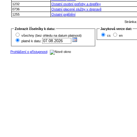
1232
Ostatní osobní potřeby a doplňky
0736
Ostatní placené služby v dopravě
1255
Ostatní pojištění
Stránka
Zobrazit číselníky k datu:
Jazyková verze dat:
všechny (bez ohledu na datum platnosti)
cs
en
platné k datu:
Prohlášení o přístupnosti