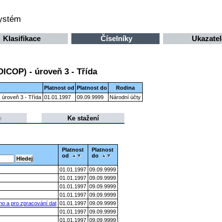
systém
Klasifikace
Číselníky
Ukazatel
OICOP) - úroveň 3 - Třída
Platnost od
Platnost do
Rodina
 úroveň 3 - Třída
01.01.1997
09.09.9999
Národní účty
e
Ke stažení
Platnost
Platnost
od
do
01.01.1997
09.09.9999
01.01.1997
09.09.9999
01.01.1997
09.09.9999
01.01.1997
09.09.9999
ho a pro zpracování dat
01.01.1997
09.09.9999
01.01.1997
09.09.9999
01.01.1997
09.09.9999