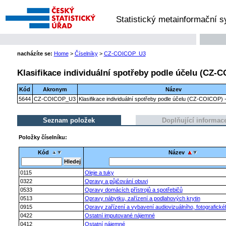
Statistický metainformační 
nacházíte se:
Home
>
Číselníky
>
CZ-COICOP_U3
Klasifikace individuální spotřeby podle účelu (CZ-C
Kód
Akronym
Název
5644
CZ-COICOP_U3
Klasifikace individuální spotřeby podle účelu (CZ-COICOP) -
Seznam položek
Doplňující informac
Položky číselníku:
Kód
Název
0115
Oleje a tuky
0322
Opravy a půjčování obuvi
0533
Opravy domácích přístrojů a spotřebičů
0513
Opravy nábytku, zařízení a podlahových krytin
0915
Opravy zařízení a vybavení audiovizuálního, fotografické
0422
Ostatní imputované nájemné
0412
Ostatní nájemné