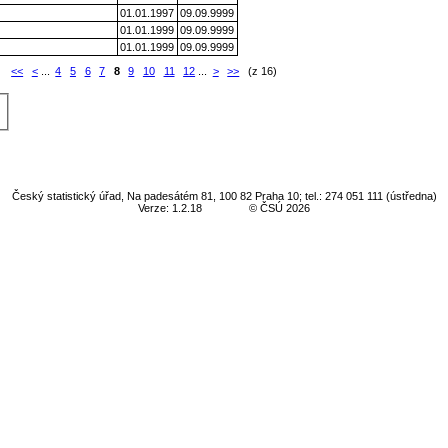
01.01.1997
09.09.9999
01.01.1999
09.09.9999
01.01.1999
09.09.9999
:
<<
<
...
4
5
6
7
8
9
10
11
12
...
>
>>
(z 16)
Český statistický úřad, Na padesátém 81, 100 82 Praha 10; tel.: 274 051 111 (ústředna)
Verze: 1.2.18
© ČSÚ 2026