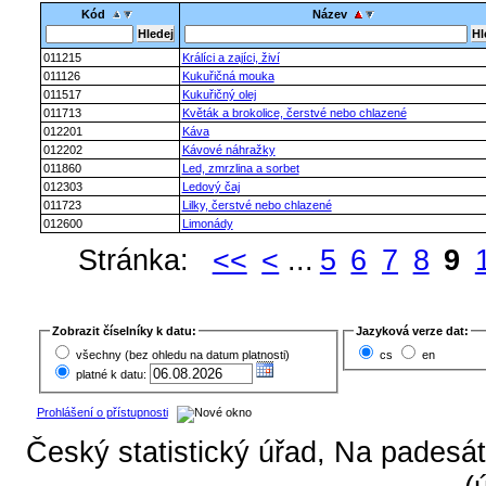
Kód
Název
011215
Králíci a zajíci, živí
011126
Kukuřičná mouka
011517
Kukuřičný olej
011713
Květák a brokolice, čerstvé nebo chlazené
012201
Káva
012202
Kávové náhražky
011860
Led, zmrzlina a sorbet
012303
Ledový čaj
011723
Lilky, čerstvé nebo chlazené
012600
Limonády
Stránka:
<<
<
...
5
6
7
8
9
Zobrazit číselníky k datu:
Jazyková verze dat:
všechny (bez ohledu na datum platnosti)
cs
en
platné k datu:
Prohlášení o přístupnosti
Český statistický úřad, Na padesát