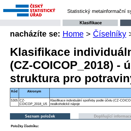
Statistický metainformační 
Klasifikace
nacházíte se:
Home
>
Číselníky
Klasifikace individuál
(CZ-COICOP_2018) - ú
struktura pro potravi
Kód
Akronym
5305
CZ-
Klasifikace individuální spotřeby podle účelu (CZ-COICO
COICOP_2018_U5
nealkoholické nápoje
Seznam položek
Doplňující informac
Položky číselníku: