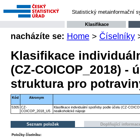
Statistický metainformační 
Klasifikace
nacházíte se:
Home
>
Číselníky
Klasifikace individuál
(CZ-COICOP_2018) - ú
struktura pro potravi
Kód
Akronym
5305
CZ-
Klasifikace individuální spotřeby podle účelu (CZ-COICO
COICOP_2018_U5
nealkoholické nápoje
Seznam položek
Doplňující informac
Položky číselníku: