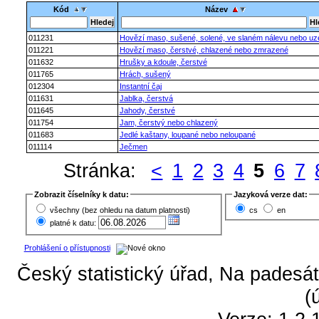
Kód
Název
011231
Hovězí maso, sušené, solené, ve slaném nálevu nebo uz
011221
Hovězí maso, čerstvé, chlazené nebo zmrazené
011632
Hrušky a kdoule, čerstvé
011765
Hrách, sušený
012304
Instantní čaj
011631
Jablka, čerstvá
011645
Jahody, čerstvé
011754
Jam, čerstvý nebo chlazený
011683
Jedlé kaštany, loupané nebo neloupané
011114
Ječmen
Stránka:
<
1
2
3
4
5
6
7
Zobrazit číselníky k datu:
Jazyková verze dat:
všechny (bez ohledu na datum platnosti)
cs
en
platné k datu:
Prohlášení o přístupnosti
Český statistický úřad, Na padesát
(