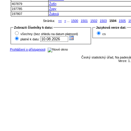
407879
Žofín
197785
Žopy
197807
Žulová
Stránka:
<<
<
...
1500
1501
1502
1503
1504
1505
1
Zobrazit číselníky k datu:
Jazyková verze dat:
všechny (bez ohledu na datum platnosti)
cs
platné k datu:
Prohlášení o přístupnosti
Český statistický úřad, Na padesát
Verze: 1.