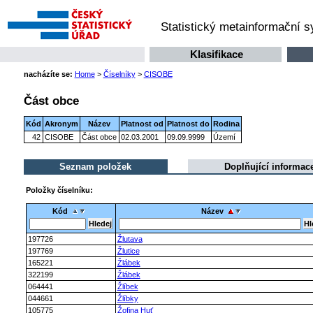
Statistický metainformační 
Klasifikace
nacházíte se:
Home
>
Číselníky
>
CISOBE
Část obce
Kód
Akronym
Název
Platnost od
Platnost do
Rodina
42
CISOBE
Část obce
02.03.2001
09.09.9999
Území
Seznam položek
Doplňující informac
Položky číselníku:
Kód
Název
197726
Žlutava
197769
Žlutice
165221
Žlábek
322199
Žlábek
064441
Žlíbek
044661
Žlíbky
105775
Žofina Huť