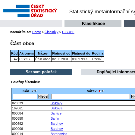
Statistický metainformační 
Klasifikace
nacházíte se:
Home
>
Číselníky
>
CISOBE
Část obce
Kód
Akronym
Název
Platnost od
Platnost do
Rodina
42
CISOBE
Část obce
02.03.2001
09.09.9999
Území
Seznam položek
Doplňující informac
Položky číselníku:
Kód
Název
028339
Balkovy
167061
Balková
000884
Bantice
000850
Banín
000892
Barchov
000906
Barchov
000914
Barchovice