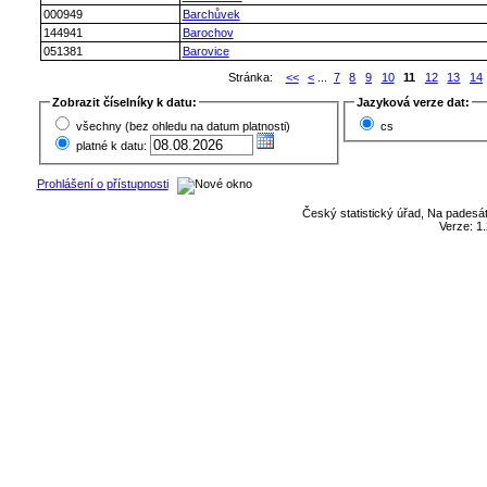
000949
Barchůvek
144941
Barochov
051381
Barovice
Stránka:
<<
<
...
7
8
9
10
11
12
13
14
Zobrazit číselníky k datu:
Jazyková verze dat:
všechny (bez ohledu na datum platnosti)
cs
platné k datu:
Prohlášení o přístupnosti
Český statistický úřad, Na padesát
Verze: 1.