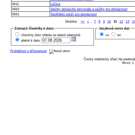
0611
Léčiva
0562
Služby domácího personálu a služby pro domácnost
0561
Spotřební zboží pro domácnost
Stránka:
<<
<
...
7
8
9
10
11
12
13
1
Zobrazit číselníky k datu:
Jazyková verze dat:
všechny (bez ohledu na datum platnosti)
cs
en
platné k datu:
Prohlášení o přístupnosti
Český statistický úřad, Na padesát
Verze: 1.