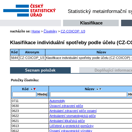
Statistický metainformační 
Klasifikace
nacházíte se:
Home
>
Číselníky
>
CZ-COICOP_U3
Klasifikace individuální spotřeby podle účelu (CZ-C
Kód
Akronym
Název
5644
CZ-COICOP_U3
Klasifikace individuální spotřeby podle účelu (CZ-COICOP) -
Seznam položek
Doplňující informac
Položky číselníku:
Kód
Název
0711
Automobily
0630
Ústavní zdravotní péče
0623
Ambulatní zdravotní péče ostatní
0622
Ambulantní stomatologická péče
0621
Ambulatní lékařská péče
0613
Léčebné a protetické pomůcky
0612
Ostatní zdravotnické výrobky