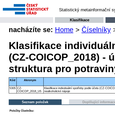
Statistický metainformační 
Klasifikace
nacházíte se:
Home
>
Číselníky
Klasifikace individuál
(CZ-COICOP_2018) - ú
struktura pro potravi
Kód
Akronym
5305
CZ-
Klasifikace individuální spotřeby podle účelu (CZ-COICO
COICOP_2018_U5
nealkoholické nápoje
Seznam položek
Doplňující informac
Položky číselníku: