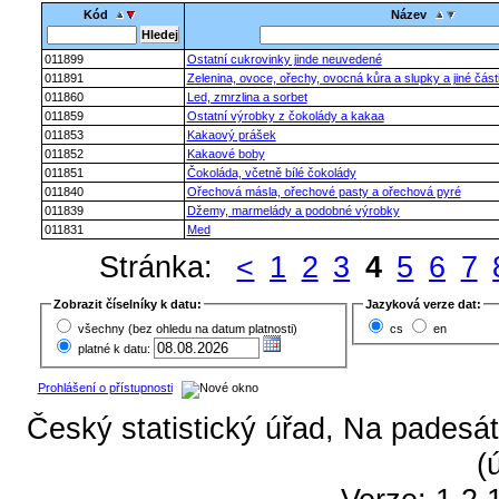
Kód
Název
011899
Ostatní cukrovinky jinde neuvedené
011891
Zelenina, ovoce, ořechy, ovocná kůra a slupky a jiné čás
011860
Led, zmrzlina a sorbet
011859
Ostatní výrobky z čokolády a kakaa
011853
Kakaový prášek
011852
Kakaové boby
011851
Čokoláda, včetně bílé čokolády
011840
Ořechová másla, ořechové pasty a ořechová pyré
011839
Džemy, marmelády a podobné výrobky
011831
Med
Stránka:
<
1
2
3
4
5
6
7
Zobrazit číselníky k datu:
Jazyková verze dat:
všechny (bez ohledu na datum platnosti)
cs
en
platné k datu:
Prohlášení o přístupnosti
Český statistický úřad, Na padesát
(