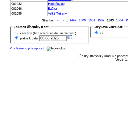
001082
Hodoňovice
001066
Baška
001058
Velké Těšany
Stránka:
<<
<
...
1499
1500
1501
1502
1503
1504
1
Zobrazit číselníky k datu:
Jazyková verze dat:
všechny (bez ohledu na datum platnosti)
cs
platné k datu:
Prohlášení o přístupnosti
Český statistický úřad, Na padesát
Verze: 1.