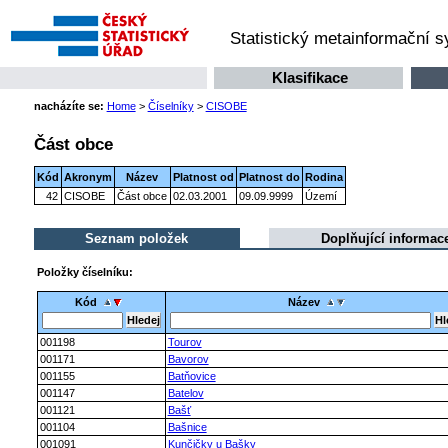
Statistický metainformační 
Klasifikace
nacházíte se:
Home
>
Číselníky
>
CISOBE
Část obce
Kód
Akronym
Název
Platnost od
Platnost do
Rodina
42
CISOBE
Část obce
02.03.2001
09.09.9999
Území
Seznam položek
Doplňující informac
Položky číselníku:
Kód
Název
001198
Tourov
001171
Bavorov
001155
Batňovice
001147
Batelov
001121
Bašť
001104
Bašnice
001091
Kunčičky u Bašky