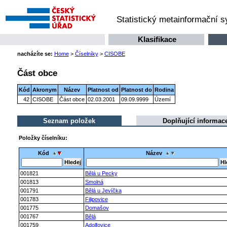
Statistický metainformační 
Klasifikace
nacházíte se:
Home
>
Číselníky
>
CISOBE
Část obce
Kód
Akronym
Název
Platnost od
Platnost do
Rodina
42
CISOBE
Část obce
02.03.2001
09.09.9999
Území
Seznam položek
Doplňující informac
Položky číselníku:
Kód
Název
001821
Bělá u Pecky
001813
Smolná
001791
Bělá u Jevíčka
001783
Filipovice
001775
Domašov
001767
Bělá
001759
Adolfovice