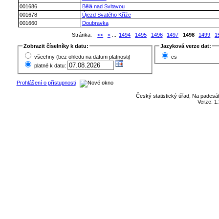
001686
Bělá nad Svitavou
001678
Újezd Svatého Kříže
001660
Doubravka
Stránka:
<<
<
...
1494
1495
1496
1497
1498
1499
1
Zobrazit číselníky k datu:
Jazyková verze dat:
všechny (bez ohledu na datum platnosti)
cs
platné k datu:
Prohlášení o přístupnosti
Český statistický úřad, Na padesát
Verze: 1.