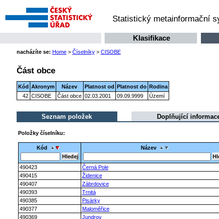
Statistický metainformační 
Klasifikace
nacházíte se:
Home
>
Číselníky
>
CISOBE
Část obce
Kód
Akronym
Název
Platnost od
Platnost do
Rodina
42
CISOBE
Část obce
02.03.2001
09.09.9999
Území
Seznam položek
Doplňující informac
Položky číselníku:
Kód
Název
490423
Černá Pole
490415
Židenice
490407
Zábrdovice
490393
Trnitá
490385
Pisárky
490377
Maloměřice
490369
Jundrov