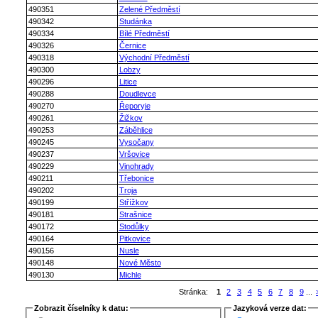
490351
Zelené Předměstí
490342
Studánka
490334
Bílé Předměstí
490326
Černice
490318
Východní Předměstí
490300
Lobzy
490296
Litice
490288
Doudlevce
490270
Řeporyje
490261
Žižkov
490253
Záběhlice
490245
Vysočany
490237
Vršovice
490229
Vinohrady
490211
Třebonice
490202
Troja
490199
Střížkov
490181
Strašnice
490172
Stodůlky
490164
Pitkovice
490156
Nusle
490148
Nové Město
490130
Michle
Stránka:
1
2
3
4
5
6
7
8
9
...
Zobrazit číselníky k datu:
Jazyková verze dat: